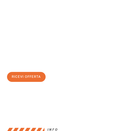
Scopri con Traslochi Bari quanto può essere
facile e senza stress
il tuo trasloco a Bari
. Il nostro team di esperti è pronto ad
assicurarti una transizione senza intoppi nella tua nuova casa.
Ottieni subito
un'offerta non vincolante
e
risparmia € 100:
RICEVI OFFERTA
0299948957
INFO