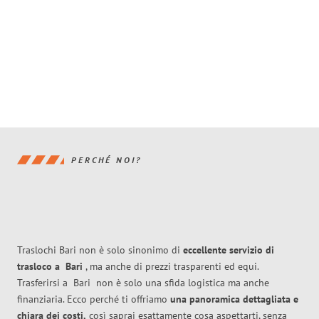
PERCHÉ NOI?
Traslochi Bari non è solo sinonimo di
eccellente
servizio di
trasloco
a
Bari
, ma anche di prezzi trasparenti ed equi.
Trasferirsi a
Bari
non è solo una sfida logistica ma anche
finanziaria. Ecco perché ti offriamo
una panoramica dettagliata e
chiara dei costi,
così saprai esattamente cosa aspettarti, senza