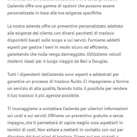
L’azienda offre una gamma di opzioni che possono essere
personalizzate in base alle tue esigenze specifiche.
La nostra azienda offre un preventivo personalizzato adattato
alle esigenze del cliente, con diversi pacchetti di trasloco
disponibili basati sullo scopo e sui servizi. Forniamo addetti
esperti per gestire i beni in modo sicuro ed efficiente,
garantendo che nulla venga danneggiato. Utilizziamo veicoli
moderni ideali per il lungo viaggio da Bari a Douglas.
Tutti i dipendenti dell’azienda sono esperti e addestrati per
garantire un processo di trasloco fluido. Ci impegniamo a fornire
un servizio di alta qualità, facendo tutto il possibile per rendere
il tuo trasloco il più agevole possibile.
Ti incoraggiamo a contattare l’azienda per ulteriori informazioni
sui costi e sui servizi. Offriamo un preventivo gratuito e senza
impegno, che ti permetterà di capire meglio cosa aspettarti in
termini di costi. Non esitare a metterti in contatto con noi per
discutere dei tuoi piani di trasloco. Siamo qui per aiutarti a