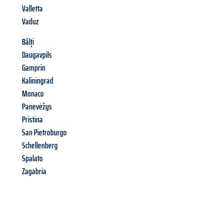
Valletta
Vaduz
Bălți
Daugavpils
Gamprin
Kaliningrad
Monaco
Panevėžys
Pristina
San Pietroburgo
Schellenberg
Spalato
Zagabria