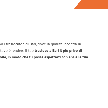
 i traslocatori di Bari, dove la qualità incontra la
ttivo è rendere il tuo
trasloco a Bari il più privo di
bile, in modo che tu possa aspettarti con ansia la tua