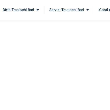
Ditta Traslochi Bari
Servizi Traslochi Bari
Costi 
Bari
rimenta il nostro
servizio