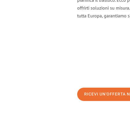
pianifica il trasloco. Ecco
offrirti soluzioni su misura.
tutta Europa, garantiamo ser
RICEVI UN'OFFERTA 