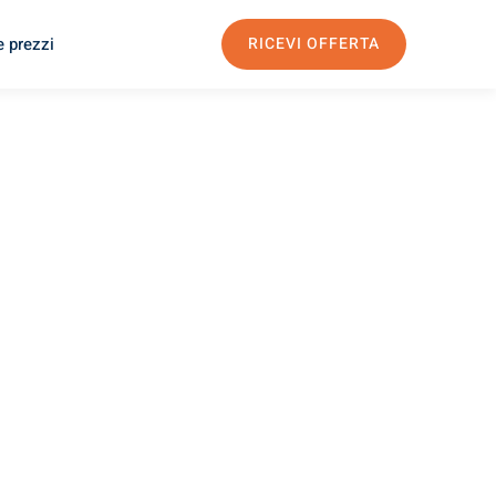
e prezzi
RICEVI OFFERTA