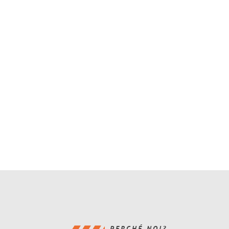
PERCHÉ NOI?