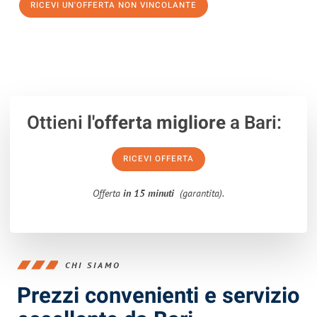
RICEVI UN'OFFERTA NON VINCOLANTE
100% non vincolante – Risposta garantita entro 15 minuti.
Ottieni
l'offerta migliore
a Bari:
RICEVI OFFERTA
Offerta
in 15 minuti
(garantita).
CHI SIAMO
Prezzi convenienti e servizio