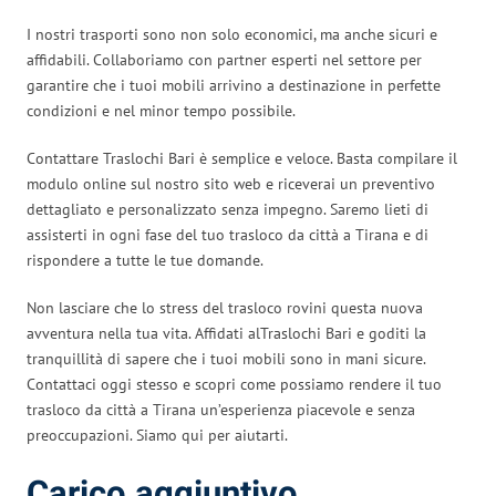
I nostri trasporti sono non solo economici, ma anche sicuri e
affidabili. Collaboriamo con partner esperti nel settore per
garantire che i tuoi mobili arrivino a destinazione in perfette
condizioni e nel minor tempo possibile.
Contattare Traslochi Bari è semplice e veloce. Basta compilare il
modulo online sul nostro sito web e riceverai un preventivo
dettagliato e personalizzato senza impegno. Saremo lieti di
assisterti in ogni fase del tuo trasloco da città a Tirana e di
rispondere a tutte le tue domande.
Non lasciare che lo stress del trasloco rovini questa nuova
avventura nella tua vita. Affidati alTraslochi Bari e goditi la
tranquillità di sapere che i tuoi mobili sono in mani sicure.
Contattaci oggi stesso e scopri come possiamo rendere il tuo
trasloco da città a Tirana un’esperienza piacevole e senza
preoccupazioni. Siamo qui per aiutarti.
Carico aggiuntivo