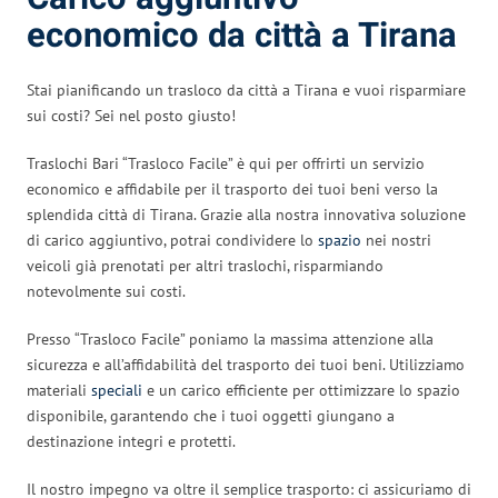
economico da città a Tirana
Stai pianificando un trasloco da città a Tirana e vuoi risparmiare
sui costi? Sei nel posto giusto!
Traslochi Bari “Trasloco Facile” è qui per offrirti un servizio
economico e affidabile per il trasporto dei tuoi beni verso la
splendida città di Tirana. Grazie alla nostra innovativa soluzione
di carico aggiuntivo, potrai condividere lo
spazio
nei nostri
veicoli già prenotati per altri traslochi, risparmiando
notevolmente sui costi.
Presso “Trasloco Facile” poniamo la massima attenzione alla
sicurezza e all’affidabilità del trasporto dei tuoi beni. Utilizziamo
materiali
speciali
e un carico efficiente per ottimizzare lo spazio
disponibile, garantendo che i tuoi oggetti giungano a
destinazione integri e protetti.
Il nostro impegno va oltre il semplice trasporto: ci assicuriamo di