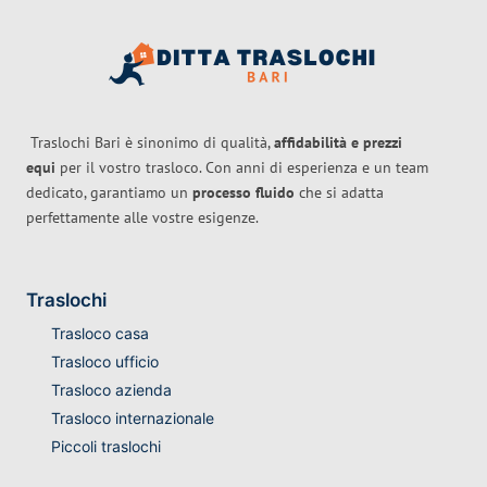
Traslochi Bari è sinonimo di qualità,
affidabilità e prezzi
equi
per il vostro trasloco. Con anni di esperienza e un team
dedicato, garantiamo un
processo fluido
che si adatta
perfettamente alle vostre esigenze.
Traslochi
Trasloco casa
Trasloco ufficio
Trasloco azienda
Trasloco internazionale
Piccoli traslochi