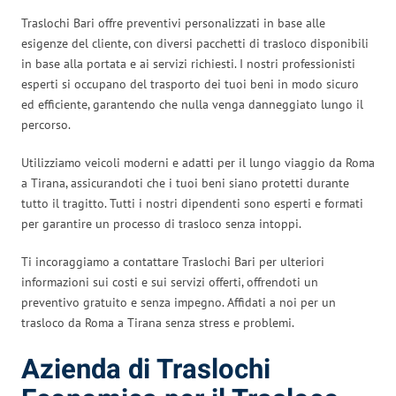
Traslochi Bari offre preventivi personalizzati in base alle
esigenze del cliente, con diversi pacchetti di trasloco disponibili
in base alla portata e ai servizi richiesti. I nostri professionisti
esperti si occupano del trasporto dei tuoi beni in modo sicuro
ed efficiente, garantendo che nulla venga danneggiato lungo il
percorso.
Utilizziamo veicoli moderni e adatti per il lungo viaggio da Roma
a Tirana, assicurandoti che i tuoi beni siano protetti durante
tutto il tragitto. Tutti i nostri dipendenti sono esperti e formati
per garantire un processo di trasloco senza intoppi.
Ti incoraggiamo a contattare Traslochi Bari per ulteriori
informazioni sui costi e sui servizi offerti, offrendoti un
preventivo gratuito e senza impegno. Affidati a noi per un
trasloco da Roma a Tirana senza stress e problemi.
Azienda di Traslochi