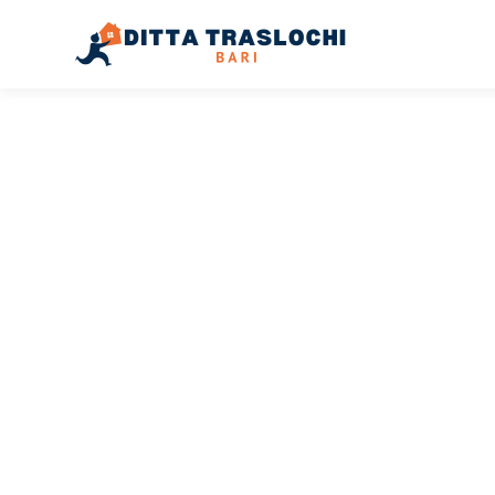
TRASLOCHI BARI
Traslochi 
Fier
Il tuo trasloco Bari Fier può essere così facile! Sperimen