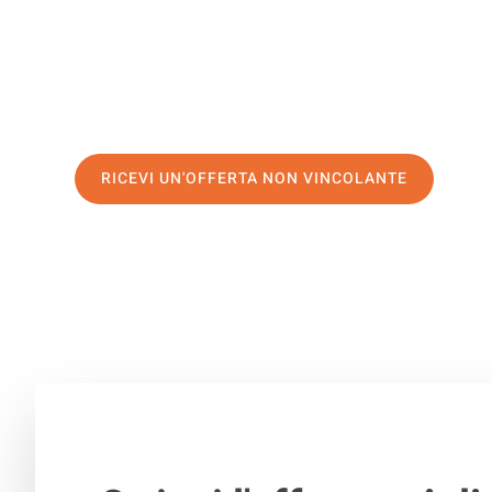
prima classe
e assicurati i
migliori prezzi in Bari
.
Richiedo ora la tua offerta personalizzata e fai il prim
trasloco senza stress a Fier
RICEVI UN'OFFERTA NON VINCOLANTE
100% non vincolante – Risposta garantita entro 15 minuti.