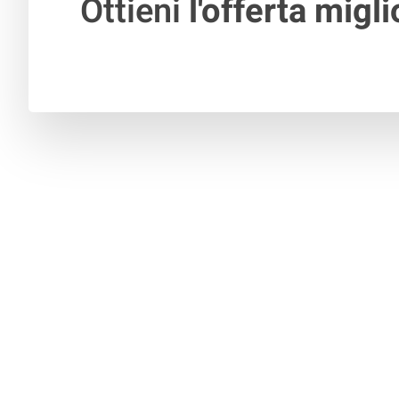
Ottieni
l'offerta migli