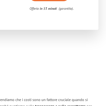
Offerta
in 15 minuti
(garantita).
rendiamo che i costi sono un fattore cruciale quando si