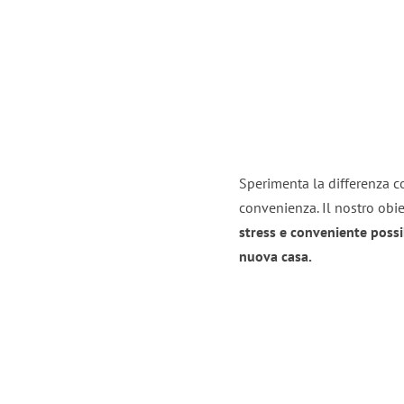
Sperimenta la differenza con
convenienza. Il nostro obie
stress e conveniente possi
nuova casa.