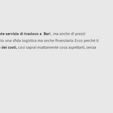
nte
servizio di trasloco
a
Bari
, ma anche di prezzi
lo una sfida logistica ma anche finanziaria. Ecco perché ti
dei costi,
così saprai esattamente cosa aspettarti, senza