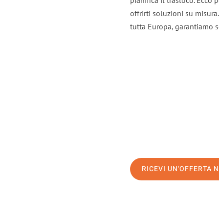
pianifica il trasloco. Ecco
offrirti soluzioni su misura.
tutta Europa, garantiamo ser
RICEVI UN'OFFERTA 