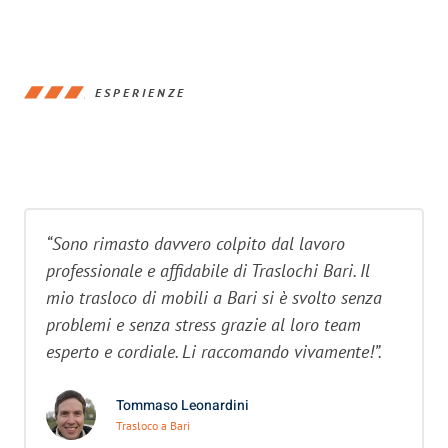
ESPERIENZE
“Sono rimasto davvero colpito dal lavoro
professionale e affidabile di Traslochi Bari. Il
mio trasloco di mobili a Bari si è svolto senza
problemi e senza stress grazie al loro team
esperto e cordiale. Li raccomando vivamente!”.
Tommaso Leonardini
Trasloco a Bari