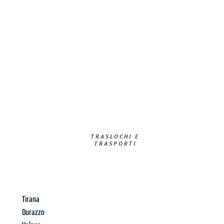
TRASLOCHI E
TRASPORTI​
Tirana
Durazzo