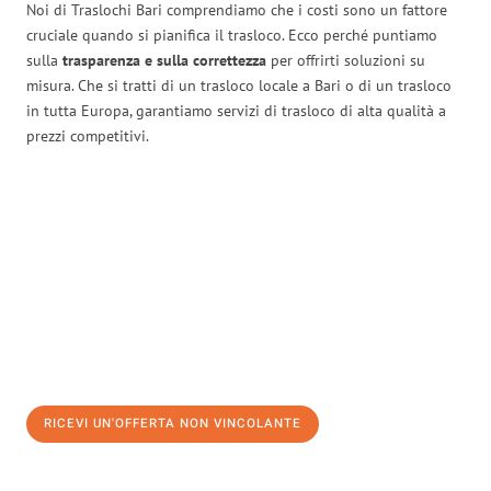
Noi di Traslochi Bari comprendiamo che i costi sono un fattore
cruciale quando si pianifica il trasloco. Ecco perché puntiamo
sulla
trasparenza e sulla correttezza
per offrirti soluzioni su
misura. Che si tratti di un trasloco locale a Bari o di un trasloco
in tutta Europa, garantiamo servizi di trasloco di alta qualità a
prezzi competitivi.
RICEVI UN'OFFERTA NON VINCOLANTE