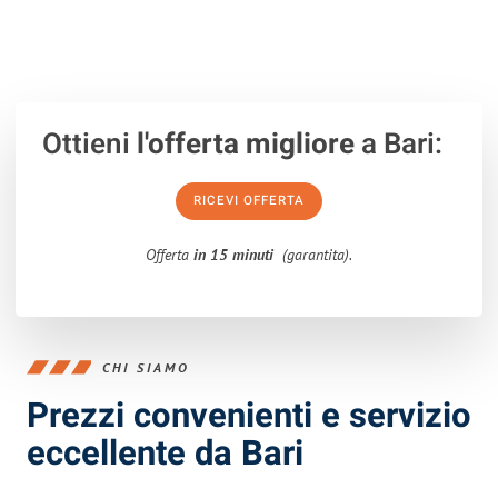
100% non vincolante – Risposta garantita entro 15 minuti.
Ottieni
l'offerta migliore
a Bari:
RICEVI OFFERTA
Offerta
in 15 minuti
(garantita).
CHI SIAMO
Prezzi convenienti e servizio
eccellente da Bari