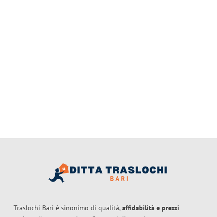
Traslochi Bari è sinonimo di qualità,
affidabilità e prezzi