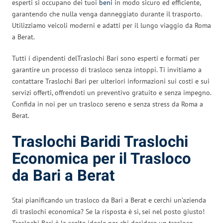
esperti si occupano dei tuoi
beni
in modo sicuro ed efficiente,
garantendo che nulla venga danneggiato durante il trasporto.
Utilizziamo veicoli moderni e adatti per il lungo viaggio da Roma
a Berat.
Tutti i dipendenti delTraslochi Bari sono esperti e formati per
garantire un processo di trasloco senza intoppi. Ti invitiamo a
contattare Traslochi Bari per ulteriori informazioni sui costi e sui
servizi offerti, offrendoti un preventivo gratuito e senza impegno.
Confida in noi per un trasloco sereno e senza stress da Roma a
Berat.
Traslochi Baridi Traslochi
Economica per il Trasloco
da Bari a Berat
Stai pianificando un trasloco da Bari a Berat e cerchi un’azienda
di traslochi economica? Se la risposta è sì, sei nel posto giusto!
Traslochi Bari è la scelta ideale per chi desidera un trasloco