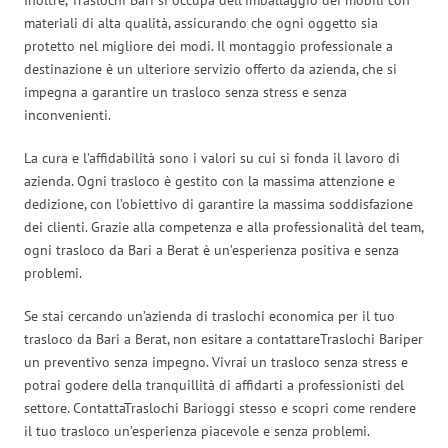
materiali di alta qualità, assicurando che ogni oggetto sia
protetto nel migliore dei modi. Il montaggio professionale a
destinazione è un ulteriore servizio offerto da azienda, che si
impegna a garantire un trasloco senza stress e senza
inconvenienti.
La cura e l’affidabilità sono i valori su cui si fonda il lavoro di
azienda. Ogni trasloco è gestito con la massima attenzione e
dedizione, con l’obiettivo di garantire la massima soddisfazione
dei clienti. Grazie alla competenza e alla professionalità del team,
ogni trasloco da Bari a Berat è un’esperienza positiva e senza
problemi.
Se stai cercando un’azienda di traslochi economica per il tuo
trasloco da Bari a Berat, non esitare a contattareTraslochi Bariper
un preventivo senza impegno. Vivrai un trasloco senza stress e
potrai godere della tranquillità di affidarti a professionisti del
settore. ContattaTraslochi Barioggi stesso e scopri come rendere
il tuo trasloco un’esperienza piacevole e senza problemi.