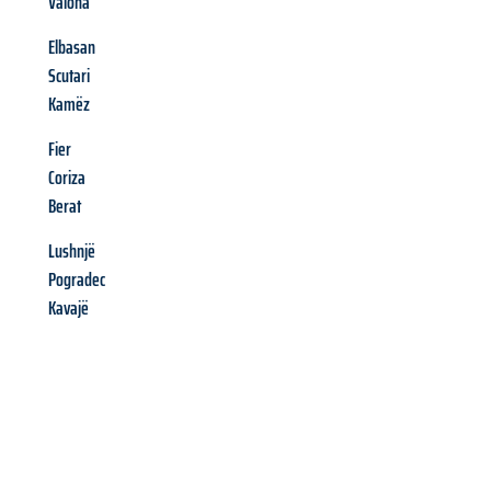
Valona
Elbasan
Scutari
Kamëz
Fier
Coriza
Berat
Lushnjë
Pogradec
Kavajë
Richiedi ora la tua