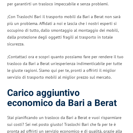
per garantirti un trasloco impeccabile e senza problemi.
;Con Traslochi Bari il trasporto mobili da Bari a Berat non sarà
più un problema. Affidati a noi e lascia che i nostri esperti si
occupino di tutto, dallo smontaggio al montaggio dei mobili,
dalla protezione degli oggetti fragili al trasporto in totale
sicurezza.
;Contattaci ora e scopri quanto possiamo fare per rendere il tuo
trasloco da Bari a Berat un’esperienza indimenticabile per tutte
le giuste ragioni. Siamo qui per te, pronti a offrirti il miglior
servizio di trasporto mobili al miglior prezzo sul mercato.
Carico aggiuntivo
economico da Bari a Berat
Stai pianificando un trasloco da Bari a Berat e vuoi risparmiare
sui costi? Sei nel posto giusto! Traslochi Bari che fa per te è
pronta ad offrirti un servizio economico e di qualità, grazie alla