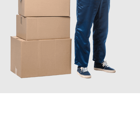
INFORMATI ORA