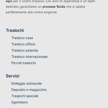
equi
per il vostro trasloco. Con anni di esperienza e un team
dedicato, garantiamo un
processo fluido
che si adatta
perfettamente alle vostre esigenze.
Traslochi
Trasloco casa
Trasloco ufficio
Trasloco azienda
Trasloco internazionale
Piccoli traslochi
Servizi
Noleggio autoscale
Deposito e magazzino
Trasporti speciali
Sgombero