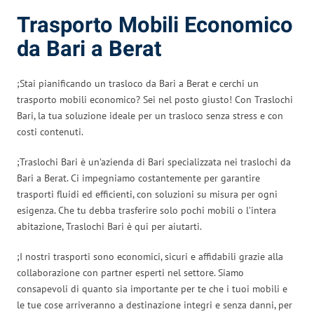
Trasporto Mobili Economico
da Bari a Berat
;Stai pianificando un trasloco da Bari a Berat e cerchi un
trasporto mobili economico? Sei nel posto giusto! Con Traslochi
Bari, la tua soluzione ideale per un trasloco senza stress e con
costi contenuti.
;Traslochi Bari è un’azienda di Bari specializzata nei traslochi da
Bari a Berat. Ci impegniamo costantemente per garantire
trasporti fluidi ed efficienti, con soluzioni su misura per ogni
esigenza. Che tu debba trasferire solo pochi mobili o l’intera
abitazione, Traslochi Bari è qui per aiutarti.
;I nostri trasporti sono economici, sicuri e affidabili grazie alla
collaborazione con partner esperti nel settore. Siamo
consapevoli di quanto sia importante per te che i tuoi mobili e
le tue cose arriveranno a destinazione integri e senza danni, per