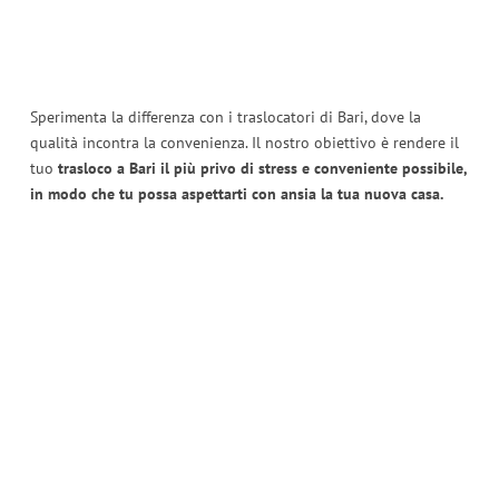
Sperimenta la differenza con i traslocatori di Bari, dove la
qualità incontra la convenienza. Il nostro obiettivo è rendere il
tuo
trasloco a Bari il più privo di stress e conveniente possibile,
in modo che tu possa aspettarti con ansia la tua nuova casa.