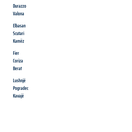
Durazzo
Valona
Elbasan
Scutari
Kamëz
Fier
Coriza
Berat
Lushnjë
Pogradec
Kavajë