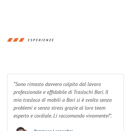
ESPERIENZE
“Sono rimasto davvero colpito dal lavoro
professionale e affidabile di Traslochi Bari. Il
mio trasloco di mobili a Bari si è svolto senza
problemi e senza stress grazie al loro team
esperto e cordiale. Li raccomando vivamente!”.