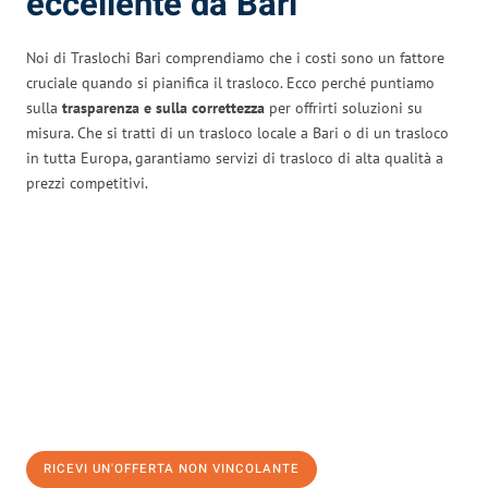
eccellente da Bari
Noi di Traslochi Bari comprendiamo che i costi sono un fattore
cruciale quando si pianifica il trasloco. Ecco perché puntiamo
sulla
trasparenza e sulla correttezza
per offrirti soluzioni su
misura. Che si tratti di un trasloco locale a Bari o di un trasloco
in tutta Europa, garantiamo servizi di trasloco di alta qualità a
prezzi competitivi.
RICEVI UN'OFFERTA NON VINCOLANTE