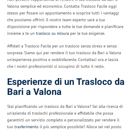
Valona semplice ed economico. Contatta Trasloco Facile oggi
stesso per fissare un appuntamento e scoprire tutti i vantaggi
che possiamo offrirti. Il nostro team esperto sarà a tua
disposizione per rispondere a tutte le tue domande e pianificare
insieme a te un
trasloco su misura
per le tue esigenze.
Affidati a Trasloco Facile per un trasloco senza stress e senza
sorprese. Siamo qui per rendere il tuo trasloco da Bari a Valona
un’esperienza positiva e soddisfacente. Contattaci ora e lascia
che i nostri professionisti si occupino di tutto il resto.
Esperienze di un Trasloco da
Bari a Valona
Stai pianificando un trasloco da Bari a Valona? Sei alla ricerca di
un’azienda di traslochi professionale e affidabile che possa
garantirti un servizio completo e personalizzato per rendere il
tuo
trasferimento
il più semplice possibile? Allora sei nel posto