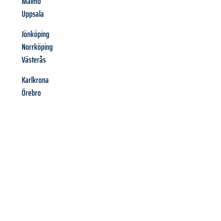
Malmö
Uppsala
Jönköping
Norrköping
Västerås
Karlkrona
Örebro
Richiedi ora la tua
offerta
al
miglior
prezzo !
Inviateci adesso la vostra richiesta non vincolante e