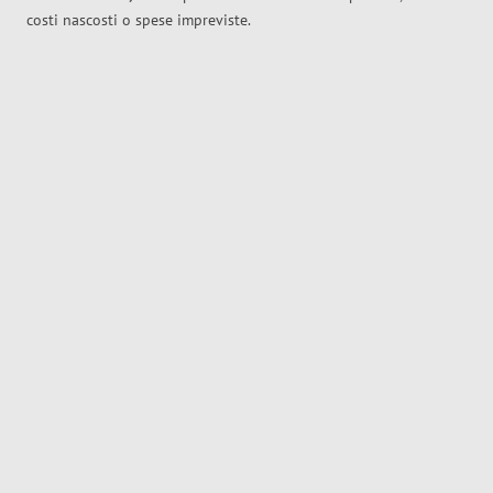
costi nascosti o spese impreviste.