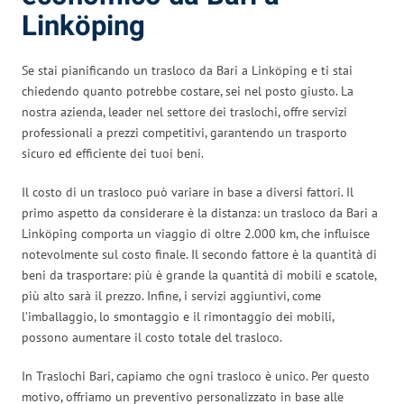
Linköping
Se stai pianificando un trasloco da Bari a Linköping e ti stai
chiedendo quanto potrebbe costare, sei nel posto giusto. La
nostra azienda, leader nel settore dei traslochi, offre servizi
professionali a prezzi competitivi, garantendo un trasporto
sicuro ed efficiente dei tuoi beni.
Il costo di un trasloco può variare in base a diversi fattori. Il
primo aspetto da considerare è la distanza: un trasloco da Bari a
Linköping comporta un viaggio di oltre 2.000 km, che influisce
notevolmente sul costo finale. Il secondo fattore è la quantità di
beni da trasportare: più è grande la quantità di mobili e scatole,
più alto sarà il prezzo. Infine, i servizi aggiuntivi, come
l’imballaggio, lo smontaggio e il rimontaggio dei mobili,
possono aumentare il costo totale del trasloco.
In Traslochi Bari, capiamo che ogni trasloco è unico. Per questo
motivo, offriamo un preventivo personalizzato in base alle