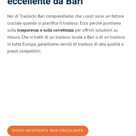
eccellente da Bari
Noi di Traslochi Bari comprendiamo che i costi sono un fattore
cruciale quando si pianifica il trasloco. Ecco perché puntiamo
sulla
trasparenza e sulla correttezza
per offrirti soluzioni su
misura. Che si tratti di un trasloco locale a Bari o di un trasloco
in tutta Europa, garantiamo servizi di trasloco di alta qualità a
prezzi competitivi.
RICEVI UN'OFFERTA NON VINCOLANTE