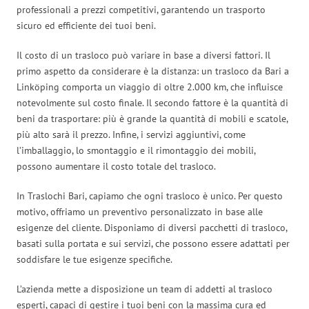
professionali a prezzi competitivi, garantendo un trasporto
sicuro ed efficiente dei tuoi beni.
Il costo di un trasloco può variare in base a diversi fattori. Il
primo aspetto da considerare è la distanza: un trasloco da Bari a
Linköping comporta un viaggio di oltre 2.000 km, che influisce
notevolmente sul costo finale. Il secondo fattore è la quantità di
beni da trasportare: più è grande la quantità di mobili e scatole,
più alto sarà il prezzo. Infine, i servizi aggiuntivi, come
l’imballaggio, lo smontaggio e il rimontaggio dei mobili,
possono aumentare il costo totale del trasloco.
In Traslochi Bari, capiamo che ogni trasloco è unico. Per questo
motivo, offriamo un preventivo personalizzato in base alle
esigenze del cliente. Disponiamo di diversi pacchetti di trasloco,
basati sulla portata e sui servizi, che possono essere adattati per
soddisfare le tue esigenze specifiche.
L’azienda mette a disposizione un team di addetti al trasloco
esperti, capaci di gestire i tuoi beni con la massima cura ed