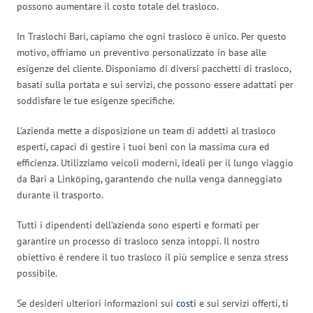
possono aumentare il costo totale del trasloco.
In Traslochi Bari, capiamo che ogni trasloco è unico. Per questo
motivo, offriamo un preventivo personalizzato in base alle
esigenze del cliente. Disponiamo di diversi pacchetti di trasloco,
basati sulla portata e sui servizi, che possono essere adattati per
soddisfare le tue esigenze specifiche.
L’azienda mette a disposizione un team di addetti al trasloco
esperti, capaci di gestire i tuoi beni con la massima cura ed
efficienza. Utilizziamo veicoli moderni, ideali per il lungo viaggio
da Bari a Linköping, garantendo che nulla venga danneggiato
durante il trasporto.
Tutti i dipendenti dell’azienda sono esperti e formati per
garantire un processo di trasloco senza intoppi. Il nostro
obiettivo è rendere il tuo trasloco il più semplice e senza stress
possibile.
Se desideri ulteriori informazioni sui
costi
e sui servizi offerti, ti