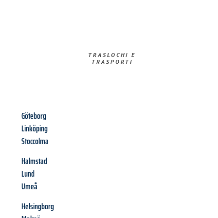
TRASLOCHI E
TRASPORTI​
Göteborg
Linköping
Stoccolma
Halmstad
Lund
Umeå
Helsingborg