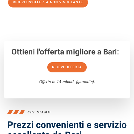
RICEVI UN'OFFERTA NON VINCOLANTE
100% non vincolante – Risposta garantita entro 15 minuti.
Ottieni
l'offerta migliore
a Bari:
RICEVI OFFERTA
Offerta
in 15 minuti
(garantita).
CHI SIAMO
Prezzi convenienti e servizio