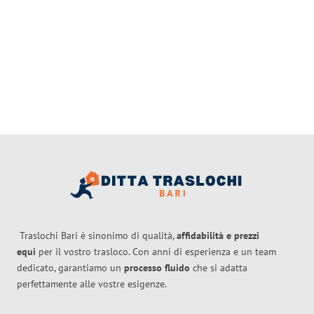
Traslochi Bari è sinonimo di qualità,
affidabilità e prezzi
equi
per il vostro trasloco. Con anni di esperienza e un team
dedicato, garantiamo un
processo fluido
che si adatta
perfettamente alle vostre esigenze.