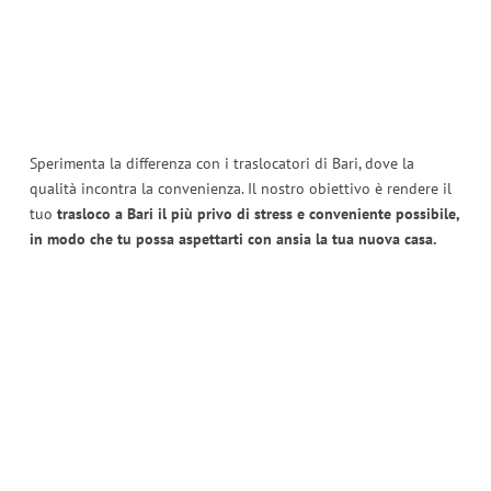
Sperimenta la differenza con i traslocatori di Bari, dove la
qualità incontra la convenienza. Il nostro obiettivo è rendere il
tuo
trasloco a Bari il più privo di stress e conveniente possibile,
in modo che tu possa aspettarti con ansia la tua nuova casa.