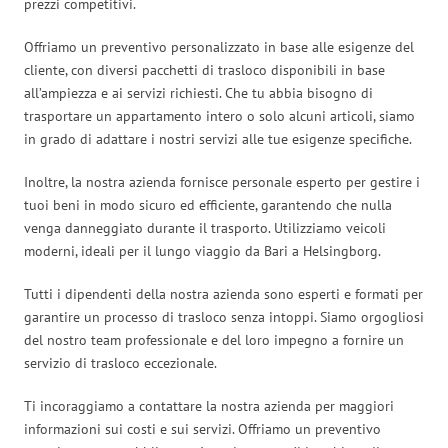
prezzi competitivi.
Offriamo un preventivo personalizzato in base alle esigenze del
cliente, con diversi pacchetti di trasloco disponibili in base
all’ampiezza e ai servizi richiesti. Che tu abbia bisogno di
trasportare un appartamento intero o solo alcuni articoli, siamo
in grado di adattare i nostri servizi alle tue esigenze specifiche.
Inoltre, la nostra azienda fornisce personale esperto per gestire i
tuoi beni in modo sicuro ed efficiente, garantendo che nulla
venga danneggiato durante il trasporto. Utilizziamo veicoli
moderni, ideali per il lungo viaggio da Bari a Helsingborg.
Tutti i dipendenti della nostra azienda sono esperti e formati per
garantire un processo di trasloco senza intoppi. Siamo orgogliosi
del nostro team professionale e del loro impegno a fornire un
servizio di trasloco eccezionale.
Ti incoraggiamo a contattare la nostra azienda per maggiori
informazioni sui costi e sui servizi. Offriamo un preventivo