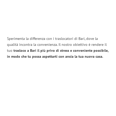
Sperimenta la differenza con i traslocatori di Bari, dove la
qualità incontra la convenienza. Il nostro obiettivo è rendere il
tuo
trasloco a Bari il più privo di stress e conveniente possibile,
in modo che tu possa aspettarti con ansia la tua nuova casa.