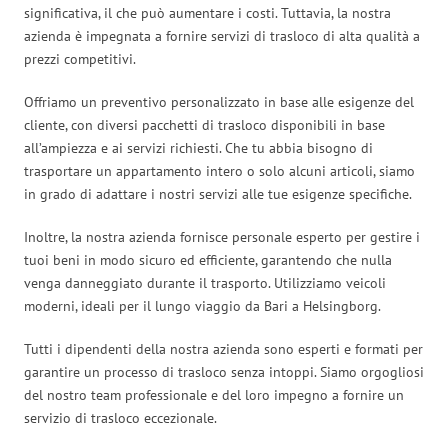
significativa, il che può aumentare i costi. Tuttavia, la nostra
azienda è impegnata a fornire servizi di trasloco di alta qualità a
prezzi competitivi.
Offriamo un preventivo personalizzato in base alle esigenze del
cliente, con diversi pacchetti di trasloco disponibili in base
all’ampiezza e ai servizi richiesti. Che tu abbia bisogno di
trasportare un appartamento intero o solo alcuni articoli, siamo
in grado di adattare i nostri servizi alle tue esigenze specifiche.
Inoltre, la nostra azienda fornisce personale esperto per gestire i
tuoi beni in modo sicuro ed efficiente, garantendo che nulla
venga danneggiato durante il trasporto. Utilizziamo veicoli
moderni, ideali per il lungo viaggio da Bari a Helsingborg.
Tutti i dipendenti della nostra azienda sono esperti e formati per
garantire un processo di trasloco senza intoppi. Siamo orgogliosi
del nostro team professionale e del loro impegno a fornire un
servizio di trasloco eccezionale.