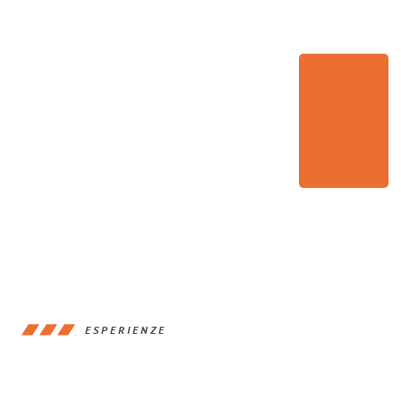
ESPERIENZE