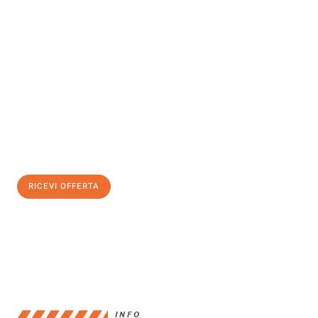
Scopri con Traslochi Bari quanto può essere
facile e senza stress
il tuo trasloco a Bari
. Il nostro team di esperti è pronto ad
assicurarti una transizione senza intoppi nella tua nuova casa.
Ottieni subito
un'offerta non vincolante
e
risparmia € 100:
RICEVI OFFERTA
0299948957
INFO