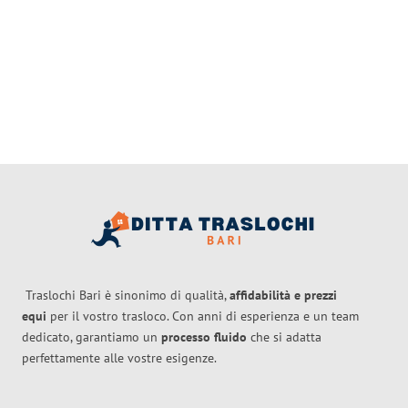
Traslochi Bari è sinonimo di qualità,
affidabilità e prezzi
equi
per il vostro trasloco. Con anni di esperienza e un team
dedicato, garantiamo un
processo fluido
che si adatta
perfettamente alle vostre esigenze.