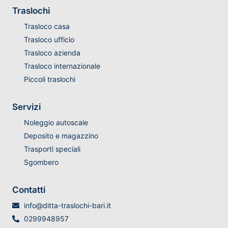
Traslochi
Trasloco casa
Trasloco ufficio
Trasloco azienda
Trasloco internazionale
Piccoli traslochi
Servizi
Noleggio autoscale
Deposito e magazzino
Trasporti speciali
Sgombero
Contatti
info@ditta-traslochi-bari.it
0299948957