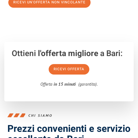
RICEVI UN'OFFERTA NON VINCOLANTE
100% non vincolante – Risposta garantita entro 15 minuti.
Ottieni
l'offerta migliore
a Bari:
RICEVI OFFERTA
Offerta
in 15 minuti
(garantita).
CHI SIAMO
Prezzi convenienti e servizio