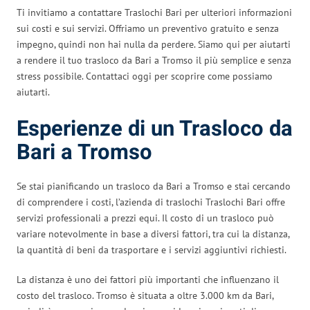
Ti invitiamo a contattare Traslochi Bari per ulteriori informazioni
sui costi e sui servizi. Offriamo un preventivo gratuito e senza
impegno, quindi non hai nulla da perdere. Siamo qui per aiutarti
a rendere il tuo trasloco da Bari a Tromso il più semplice e senza
stress possibile. Contattaci oggi per scoprire come possiamo
aiutarti.
Esperienze di un Trasloco da
Bari a Tromso
Se stai pianificando un trasloco da Bari a Tromso e stai cercando
di comprendere i costi, l’azienda di traslochi Traslochi Bari offre
servizi professionali a prezzi equi. Il costo di un trasloco può
variare notevolmente in base a diversi fattori, tra cui la distanza,
la quantità di beni da trasportare e i servizi aggiuntivi richiesti.
La distanza è uno dei fattori più importanti che influenzano il
costo del trasloco. Tromso è situata a oltre 3.000 km da Bari,