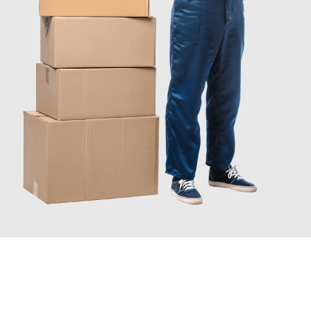
INFORMATI ORA