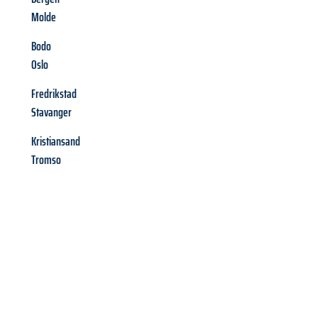
Molde
Bodo
Oslo
Fredrikstad
Stavanger
Kristiansand
Tromso
Richiedi ora la tua
offerta
al
miglior