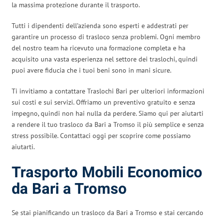
la massima protezione durante il trasporto.
Tutti i dipendenti dell’azienda sono esperti e addestrati per
garantire un processo di trasloco senza problemi. Ogni membro
del nostro team ha ricevuto una formazione completa e ha
acquisito una vasta esperienza nel settore dei traslochi, quindi
puoi avere fiducia che i tuoi beni sono in mani sicure.
Ti invitiamo a contattare Traslochi Bari per ulteriori informazioni
sui costi e sui servizi. Offriamo un preventivo gratuito e senza
impegno, quindi non hai nulla da perdere. Siamo qui per aiutarti
a rendere il tuo trasloco da Bari a Tromso il più semplice e senza
stress possibile. Contattaci oggi per scoprire come possiamo
aiutarti.
Trasporto Mobili Economico
da Bari a Tromso
Se stai pianificando un trasloco da Bari a Tromso e stai cercando