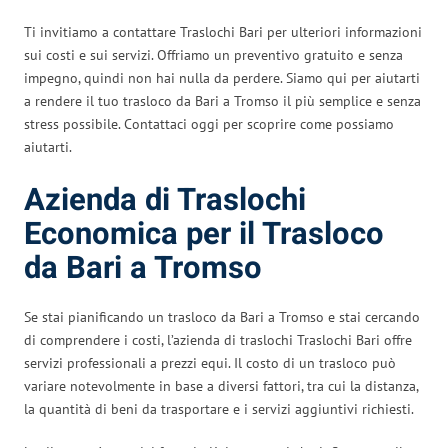
Ti invitiamo a contattare Traslochi Bari per ulteriori informazioni
sui costi e sui servizi. Offriamo un preventivo gratuito e senza
impegno, quindi non hai nulla da perdere. Siamo qui per aiutarti
a rendere il tuo trasloco da Bari a Tromso il più semplice e senza
stress possibile. Contattaci oggi per scoprire come possiamo
aiutarti.
Azienda di Traslochi
Economica per il Trasloco
da Bari a Tromso
Se stai pianificando un trasloco da Bari a Tromso e stai cercando
di comprendere i costi, l’azienda di traslochi Traslochi Bari offre
servizi professionali a prezzi equi. Il costo di un trasloco può
variare notevolmente in base a diversi fattori, tra cui la distanza,
la quantità di beni da trasportare e i servizi aggiuntivi richiesti.