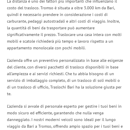
La distanza è uno dei fattori più importanti che influenzano il
costo del trasloco. Tromso è situata a oltre 3.000 km da Bari,
quindi è necessario prendere in considerazione i costi di
carburante, pedaggi autostradali e altri costi di viaggio. Inoltre,
la quantità di beni da trasportare può aumentare
significativamente il prezzo. Traslocare una casa intera con molti
mobili e scatole richiederà più tempo e lavoro rispetto a un
appartamento monolocale con pochi mobili.
L’azienda offre un preventivo personalizzato in base alle esigenze
del cliente, con diversi pacchetti di trasloco disponibili in base
all’ampiezza e ai servizi richiesti. Che tu abbia bisogno di un
servizio di imballaggio completo, di un trasloco di soli mobili o
di un trasloco di ufficio, Traslochi Bari ha la soluzione giusta per
te.
L’azienda si avvale di personale esperto per gestire i tuoi beni in
modo sicuro ed efficiente, garantendo che nulla venga
danneggiato. I nostri moderni veicoli sono ideali per il lungo
viaggio da Bari a Tromso, offrendo ampio spazio per i tuoi beni e