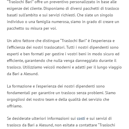
“Traslochi Bari” offre un preventivo personalizzato in base alle
esigenze del cliente. Disponiamo di diversi pacchetti di trasloco
basati sull’ambito e sui servizi richiesti. Che siate un singolo
individuo o una famiglia numerosa, siamo in grado di creare un
pacchetto su misura per voi.
Un altro fattore che distingue “Traslochi Bari” è l’esperienza e
l’efficienza dei nostri traslocatori. Tutti i nostri dipendenti sono
esperti e ben formati per gestire i vostri beni in modo sicuro ed
efficiente, garantendo che nulla venga danneggiato durante il
trasloco. Utilizziamo veicoli moderni e adatti per il lungo viaggio
da Bari a Alesund.
La formazione e l’esperienza dei nostri dipendenti sono
fondamentali per garantire un trasloco senza problemi. Siamo
orgogliosi del nostro team e della qualità del servizio che
offriamo.
Se desiderate ulteriori informazioni sui
costi
e sui servizi di
trasloco da Bari a Alesund, non esitate a contattare “Traslochi