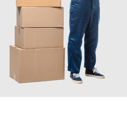
INFORMATI ORA