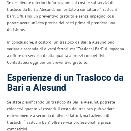
Se desiderate ulteriori informazioni sui costi e sui servizi di
trasloco da Bari a Alesund, non esitate a contattare “Traslochi
Bari”. Offriamo un preventivo gratuito e senza impegno, così
potete avere un’idea precisa dei costi prima di prendere una
decisione.
In conclusione, il costo di un trasloco da Bari a Alesund può
variare a seconda di diversi fattori, ma “Traslochi Bari” si impegna
a offrire un servizio di alta qualità a prezzi competitivi.
Contattateci oggi per un preventivo gratuito.
Esperienze di un Trasloco da
Bari a Alesund
Se state pianificando un trasloco da Bari a Alesund, potreste
chiedervi quanto vi costerà. Il costo del trasloco può variare
notevolmente a seconda di diversi fattori, ma l’azienda di
traslochi “Traslochi Bari” offre servizi professionali a prezzi
competitivi.