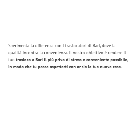
Sperimenta la differenza con i traslocatori di Bari, dove la
qualità incontra la convenienza. Il nostro obiettivo è rendere il
tuo
trasloco a Bari il più privo di stress e conveniente possibile,
in modo che tu possa aspettarti con ansia la tua nuova casa.