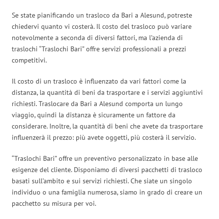
Se state pianificando un trasloco da Bari a Alesund, potreste
chiedervi quanto vi costerà. Il costo del trasloco può variare
notevolmente a seconda di diversi fattori, ma l’azienda di
traslochi “Traslochi Bari” offre servizi professionali a prezzi
competitivi.
Il costo di un trasloco è influenzato da vari fattori come la
distanza, la quantità di beni da trasportare e i servizi aggiuntivi
richiesti. Traslocare da Bari a Alesund comporta un lungo
viaggio, quindi la distanza è sicuramente un fattore da
considerare. Inoltre, la quantità di beni che avete da trasportare
influenzerà il prezzo: più avete oggetti, più costerà il servizio.
“Traslochi Bari” offre un preventivo personalizzato in base alle
esigenze del cliente. Disponiamo di diversi pacchetti di trasloco
basati sull’ambito e sui servizi richiesti. Che siate un singolo
individuo o una famiglia numerosa, siamo in grado di creare un
pacchetto su misura per voi.