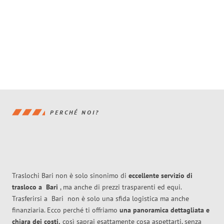
PERCHÉ NOI?
Traslochi Bari non è solo sinonimo di
eccellente
servizio di
trasloco
a
Bari
, ma anche di prezzi trasparenti ed equi.
Trasferirsi a
Bari
non è solo una sfida logistica ma anche
finanziaria. Ecco perché ti offriamo
una panoramica dettagliata e
chiara dei costi,
così saprai esattamente cosa aspettarti, senza