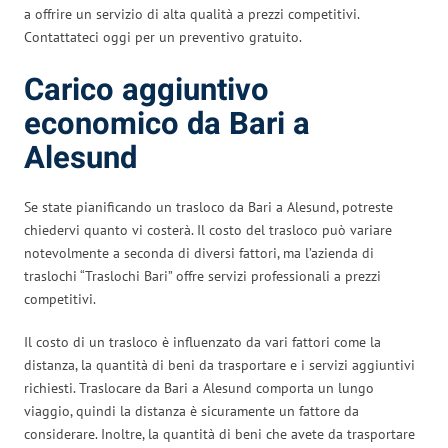
a offrire un servizio di alta qualità a prezzi competitivi.
Contattateci oggi per un preventivo gratuito.
Carico aggiuntivo
economico da Bari a
Alesund
Se state pianificando un trasloco da Bari a Alesund, potreste
chiedervi quanto vi costerà. Il costo del trasloco può variare
notevolmente a seconda di diversi fattori, ma l’azienda di
traslochi “Traslochi Bari” offre servizi professionali a prezzi
competitivi.
Il costo di un trasloco è influenzato da vari fattori come la
distanza, la quantità di beni da trasportare e i servizi aggiuntivi
richiesti. Traslocare da Bari a Alesund comporta un lungo
viaggio, quindi la distanza è sicuramente un fattore da
considerare. Inoltre, la quantità di beni che avete da trasportare