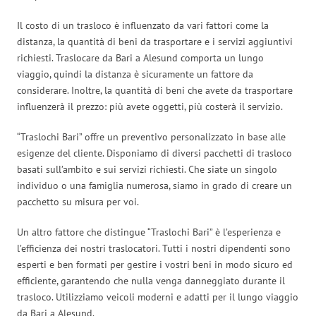
Il costo di un trasloco è influenzato da vari fattori come la
distanza, la quantità di beni da trasportare e i servizi aggiuntivi
richiesti. Traslocare da Bari a Alesund comporta un lungo
viaggio, quindi la distanza è sicuramente un fattore da
considerare. Inoltre, la quantità di beni che avete da trasportare
influenzerà il prezzo: più avete oggetti, più costerà il servizio.
“Traslochi Bari” offre un preventivo personalizzato in base alle
esigenze del cliente. Disponiamo di diversi pacchetti di trasloco
basati sull’ambito e sui servizi richiesti. Che siate un singolo
individuo o una famiglia numerosa, siamo in grado di creare un
pacchetto su misura per voi.
Un altro fattore che distingue “Traslochi Bari” è l’esperienza e
l’efficienza dei nostri traslocatori. Tutti i nostri dipendenti sono
esperti e ben formati per gestire i vostri beni in modo sicuro ed
efficiente, garantendo che nulla venga danneggiato durante il
trasloco. Utilizziamo veicoli moderni e adatti per il lungo viaggio
da Bari a Alesund.