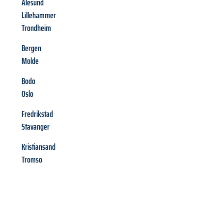
Alesund
Lillehammer
Trondheim
Bergen
Molde
Bodo
Oslo
Fredrikstad
Stavanger
Kristiansand
Tromso