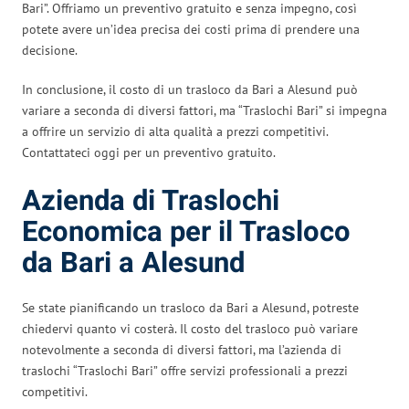
Bari”. Offriamo un preventivo gratuito e senza impegno, così
potete avere un’idea precisa dei costi prima di prendere una
decisione.
In conclusione, il costo di un trasloco da Bari a Alesund può
variare a seconda di diversi fattori, ma “Traslochi Bari” si impegna
a offrire un servizio di alta qualità a prezzi competitivi.
Contattateci oggi per un preventivo gratuito.
Azienda di Traslochi
Economica per il Trasloco
da Bari a Alesund
Se state pianificando un trasloco da Bari a Alesund, potreste
chiedervi quanto vi costerà. Il costo del trasloco può variare
notevolmente a seconda di diversi fattori, ma l’azienda di
traslochi “Traslochi Bari” offre servizi professionali a prezzi
competitivi.