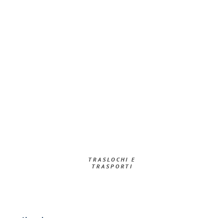
TRASLOCHI E
TRASPORTI​