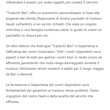
influenzerà il prezzo: più avete oggetti, più costerà il servizio.
“Traslochi Bari” offre un preventivo personalizzato in base alle
esigenze del cliente. Disponiamo di diversi pacchetti di trasloco
basati sull’ambito e sui servizi richiesti. Che siate un singolo
individuo o una famiglia numerosa, siamo in grado di creare un
pacchetto su misura per voi.
Un altro fattore che distingue “Traslochi Bari” è l’esperienza e
l’efficienza dei nostri traslocatori. Tutti i nostri dipendenti sono
esperti e ben formati per gestire i vostri beni in modo sicuro ed
efficiente, garantendo che nulla venga danneggiato durante il
trasloco. Utilizziamo veicoli moderni e adatti per il lungo viaggio
da Bari a Alesund.
La formazione e l’esperienza dei nostri dipendenti sono
fondamentali per garantire un trasloco senza problemi. Siamo
orgogliosi del nostro team e della qualità del servizio che
offriamo.