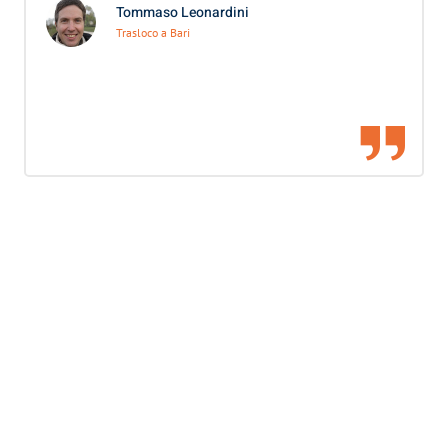
Tommaso Leonardini
Trasloco a Bari