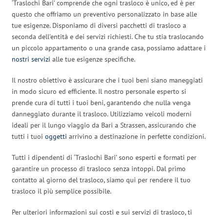
‘Traslochi Bari’ comprende che ogni trasloco è unico, ed è per
questo che offriamo un preventivo personalizzato in base alle
tue esigenze. Disponiamo di diversi pacchetti di trasloco a
seconda dell’entità e dei servizi richiesti. Che tu stia traslocando
un piccolo appartamento o una grande casa, possiamo adattare i
nostri servizi
alle tue esigenze specifiche.
Il nostro obiettivo è assicurare che i tuoi beni siano maneggiati
in modo sicuro ed efficiente. Il nostro personale esperto si
prende cura di tutti i tuoi beni, garantendo che nulla venga
danneggiato durante il trasloco. Utilizziamo veicoli moderni
ideali per il lungo viaggio da Bari a Strassen, assicurando che
tutti i tuoi
oggetti
arrivino a destinazione in perfette condizioni.
Tutti i dipendenti di ‘Traslochi Bari’ sono esperti e formati per
garantire un processo di trasloco senza intoppi. Dal primo
contatto al giorno del trasloco, siamo qui per rendere il tuo
trasloco il più semplice possibile.
Per ulteriori informazioni sui costi e sui servizi di trasloco, ti