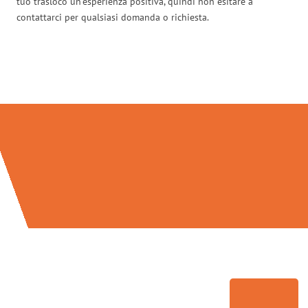
tuo trasloco un’esperienza positiva, quindi non esitare a
contattarci per qualsiasi domanda o richiesta.
Traslochi Bari in numeri: