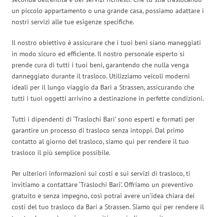
un piccolo appartamento o una grande casa, possiamo adattare i
nostri servizi alle tue esigenze specifiche.
Il nostro obiettivo è assicurare che i tuoi beni siano maneggiati
in modo sicuro ed efficiente. Il nostro personale esperto si
prende cura di tutti i tuoi beni, garantendo che nulla venga
danneggiato durante il trasloco. Utilizziamo veicoli moderni
ideali per il lungo viaggio da Bari a Strassen, assicurando che
tutti i tuoi oggetti arrivino a destinazione in perfette condizioni.
Tutti i dipendenti di ‘Traslochi Bari’ sono esperti e formati per
garantire un processo di trasloco senza intoppi. Dal primo
contatto al giorno del trasloco, siamo qui per rendere il tuo
trasloco il più semplice possibile.
Per ulteriori informazioni sui costi e sui servizi di trasloco, ti
invitiamo a contattare ‘Traslochi Bari’. Offriamo un preventivo
gratuito e senza impegno, così potrai avere un’idea chiara dei
costi del tuo trasloco da Bari a Strassen. Siamo qui per rendere il