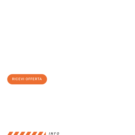
Scopri con Traslochi Bari quanto può essere
facile e senza stress
il tuo trasloco a Bari
. Il nostro team di esperti è pronto ad
assicurarti una transizione senza intoppi nella tua nuova casa.
Ottieni subito
un'offerta non vincolante
e
risparmia € 100:
RICEVI OFFERTA
0299948957
INFO