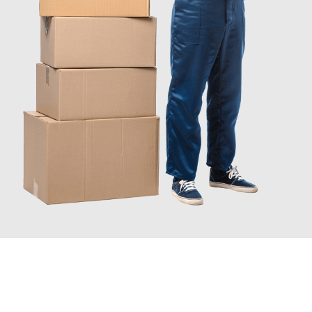
INFORMATI ORA