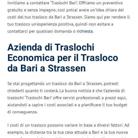
invitiamo a contattare ‘Traslochi Bari’. Offriamo un preventivo
gratuito e senza impegno, così potrai avere un’idea chiara dei
costi del tuo trasloco da Bari a Strassen. Siamo qui per rendere il
tuo trasloco un’esperienza positiva, quindi non esitare a
contattarci per qualsiasi domanda o
richiesta
.
Azienda di Traslochi
Economica per il Trasloco
da Bari a Strassen
Se stai progettando un trasloco da Bari a Strassen, potresti
chiederti quanto ti costerà. La buona notizia è che l’azienda di
traslochi ‘Traslochi Bari’ offre servizi professionali a prezzi equi,
aiutandoti a capire i costi associati e a pianificare il tuo budget
di conseguenza.
I costi di un trasloco possono variare in base a diversi fattori. Ad
esempio, la distanza tra la tua casa attuale a Bari e la tua nuova