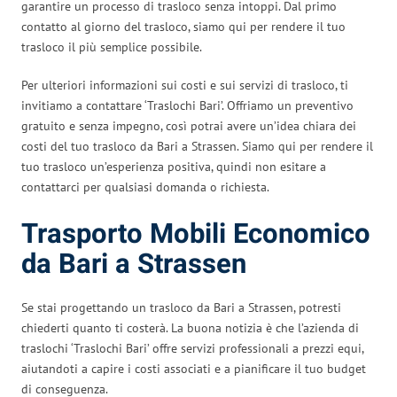
garantire un processo di trasloco senza intoppi. Dal primo
contatto al giorno del trasloco, siamo qui per rendere il tuo
trasloco il più semplice possibile.
Per ulteriori informazioni sui costi e sui servizi di trasloco, ti
invitiamo a contattare ‘Traslochi Bari’. Offriamo un preventivo
gratuito e senza impegno, così potrai avere un’idea chiara dei
costi del tuo trasloco da Bari a Strassen. Siamo qui per rendere il
tuo trasloco un’esperienza positiva, quindi non esitare a
contattarci per qualsiasi domanda o richiesta.
Trasporto Mobili Economico
da Bari a Strassen
Se stai progettando un trasloco da Bari a Strassen, potresti
chiederti quanto ti costerà. La buona notizia è che l’azienda di
traslochi ‘Traslochi Bari’ offre servizi professionali a prezzi equi,
aiutandoti a capire i costi associati e a pianificare il tuo budget
di conseguenza.