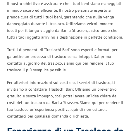
Il nostro obiettivo è assicurare che i tuoi beni siano maneggiati
in modo sicuro ed efficiente. Il nostro personale esperto si
prende cura di tutti i tuoi beni, garantendo che nulla venga
danneggiato durante il trasloco. Utilizziamo veicoli moderni
ideali per il lungo viaggio da Bari a Strassen, assicurando che
tutti i tuoi oggetti arrivino a destinazione in perfette condizioni.
Tutti i dipendenti di ‘Traslochi Bari’ sono esperti e formati per
garantire un processo di trasloco senza intoppi. Dal primo
contatto al giorno del trasloco, siamo qui per rendere il tuo
trasloco il più semplice possibile.
Per ulteriori informazioni sui costi e sui servizi di trasloco, ti
invitiamo a contattare ‘Traslochi Bari’. Offriamo un preventivo
gratuito e senza impegno, così potrai avere un’idea chiara dei
costi del tuo trasloco da Bari a Strassen. Siamo qui per rendere il
tuo trasloco un’esperienza positiva, quindi non esitare a
contattarci per qualsiasi domanda o richiesta.