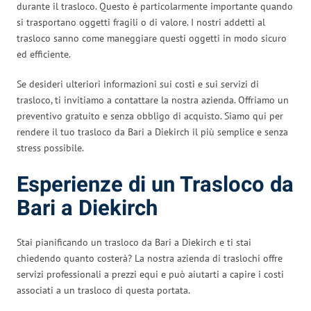
durante il trasloco. Questo è particolarmente importante quando
si trasportano oggetti fragili o di valore. I nostri addetti al
trasloco sanno come maneggiare questi oggetti in modo sicuro
ed efficiente.
Se desideri ulteriori informazioni sui costi e sui servizi di
trasloco, ti invitiamo a contattare la nostra azienda. Offriamo un
preventivo gratuito e senza obbligo di acquisto. Siamo qui per
rendere il tuo trasloco da Bari a Diekirch il più semplice e senza
stress possibile.
Esperienze di un Trasloco da
Bari a Diekirch
Stai pianificando un trasloco da Bari a Diekirch e ti stai
chiedendo quanto costerà? La nostra azienda di traslochi offre
servizi professionali a prezzi equi e può aiutarti a capire i costi
associati a un trasloco di questa portata.