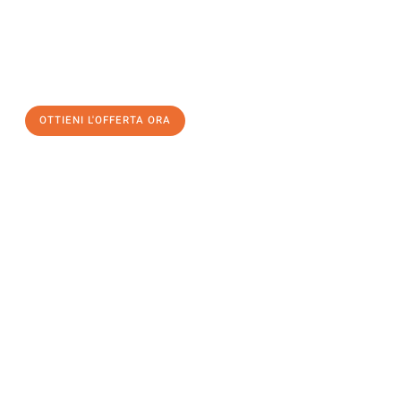
assicuratevi la vostra
offerta di trasloco per le vostre esigenze
a Bari
al miglior prezzo! Approfitta dell’occasione per
un
trasloco senza stress
e con il massimo comfort:
OTTIENI L'OFFERTA ORA