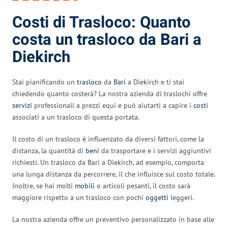
Costi di Trasloco: Quanto
costa un trasloco da Bari a
Diekirch
Stai pianificando un
trasloco
da
Bari
a Diekirch e ti stai
chiedendo quanto costerà? La nostra azienda di traslochi offre
servizi
professionali a prezzi equi e può aiutarti a capire i
costi
associati a un trasloco di questa portata.
Il costo di un trasloco è influenzato da diversi fattori, come la
distanza, la quantità di
beni
da trasportare e i servizi aggiuntivi
richiesti. Un trasloco da Bari a Diekirch, ad esempio, comporta
una lunga distanza da percorrere, il che influisce sul costo totale.
Inoltre, se hai molti
mobili
o articoli pesanti, il costo sarà
maggiore rispetto a un trasloco con pochi
oggetti
leggeri.
La nostra azienda offre un preventivo personalizzato in base alle