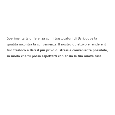
Sperimenta la differenza con i traslocatori di Bari, dove la
qualità incontra la convenienza. Il nostro obiettivo è rendere il
tuo
trasloco a Bari il più privo di stress e conveniente possibile,
in modo che tu possa aspettarti con ansia la tua nuova casa.