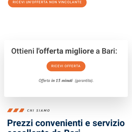
RICEVI UN'OFFERTA NON VINCOLANTE
100% non vincolante – Risposta garantita entro 15 minuti.
Ottieni
l'offerta migliore
a Bari:
RICEVI OFFERTA
Offerta
in 15 minuti
(garantita).
CHI SIAMO
Prezzi convenienti e servizio