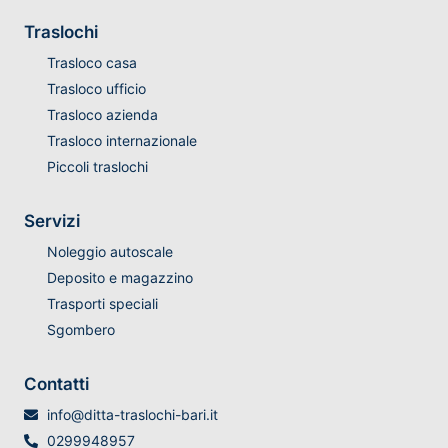
Traslochi
Trasloco casa
Trasloco ufficio
Trasloco azienda
Trasloco internazionale
Piccoli traslochi
Servizi
Noleggio autoscale
Deposito e magazzino
Trasporti speciali
Sgombero
Contatti
info@ditta-traslochi-bari.it
0299948957