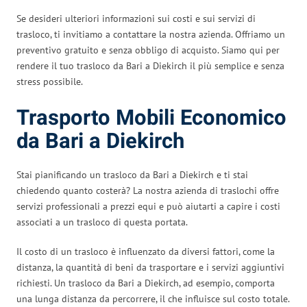
Se desideri ulteriori informazioni sui costi e sui servizi di
trasloco, ti invitiamo a contattare la nostra azienda. Offriamo un
preventivo gratuito e senza obbligo di acquisto. Siamo qui per
rendere il tuo trasloco da Bari a Diekirch il più semplice e senza
stress possibile.
Trasporto Mobili Economico
da Bari a Diekirch
Stai pianificando un trasloco da Bari a Diekirch e ti stai
chiedendo quanto costerà? La nostra azienda di traslochi offre
servizi professionali a prezzi equi e può aiutarti a capire i costi
associati a un trasloco di questa portata.
Il costo di un trasloco è influenzato da diversi fattori, come la
distanza, la quantità di beni da trasportare e i servizi aggiuntivi
richiesti. Un trasloco da Bari a Diekirch, ad esempio, comporta
una lunga distanza da percorrere, il che influisce sul costo totale.