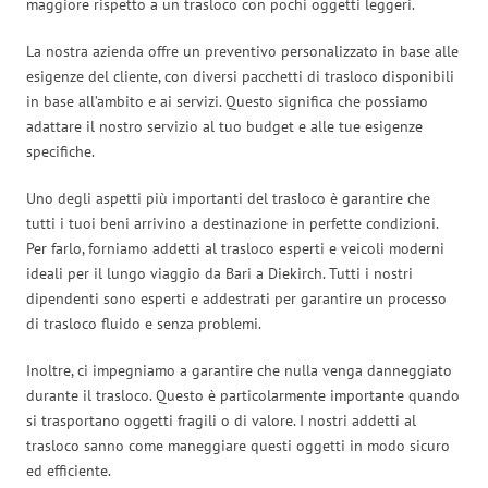
maggiore rispetto a un trasloco con pochi oggetti leggeri.
La nostra azienda offre un preventivo personalizzato in base alle
esigenze del cliente, con diversi pacchetti di trasloco disponibili
in base all’ambito e ai servizi. Questo significa che possiamo
adattare il nostro servizio al tuo budget e alle tue esigenze
specifiche.
Uno degli aspetti più importanti del trasloco è garantire che
tutti i tuoi beni arrivino a destinazione in perfette condizioni.
Per farlo, forniamo addetti al trasloco esperti e veicoli moderni
ideali per il lungo viaggio da Bari a Diekirch. Tutti i nostri
dipendenti sono esperti e addestrati per garantire un processo
di trasloco fluido e senza problemi.
Inoltre, ci impegniamo a garantire che nulla venga danneggiato
durante il trasloco. Questo è particolarmente importante quando
si trasportano oggetti fragili o di valore. I nostri addetti al
trasloco sanno come maneggiare questi oggetti in modo sicuro
ed efficiente.