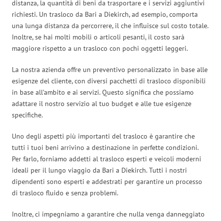
distanza, la quantità di beni da trasportare e i servizi aggiuntivi
richiesti. Un trasloco da Bari a Diekirch, ad esempio, comporta
una lunga distanza da percorrere, il che influisce sul costo totale.
Inoltre, se hai molti mobili o articoli pesanti, il costo sarà
maggiore rispetto a un trasloco con pochi oggetti leggeri.
La nostra azienda offre un preventivo personalizzato in base alle
esigenze del cliente, con diversi pacchetti di trasloco disponibili
in base all’ambito e ai servizi. Questo significa che possiamo
adattare il nostro servizio al tuo budget e alle tue esigenze
specifiche.
Uno degli aspetti più importanti del trasloco è garantire che
tutti i tuoi beni arrivino a destinazione in perfette condizioni.
Per farlo, forniamo addetti al trasloco esperti e veicoli moderni
ideali per il lungo viaggio da Bari a Diekirch. Tutti i nostri
dipendenti sono esperti e addestrati per garantire un processo
di trasloco fluido e senza problemi.
Inoltre, ci impegniamo a garantire che nulla venga danneggiato