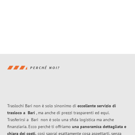
PERCHÉ NOI?
Traslochi Bari non è solo sinonimo di
eccellente
servizio di
trasloco
a
Bari
, ma anche di prezzi trasparenti ed equi.
Trasferirsi a
Bari
non è solo una sfida logistica ma anche
finanziaria. Ecco perché ti offriamo
una panoramica dettagliata e
chiara dei costi,
così saprai esattamente cosa aspettarti, senza