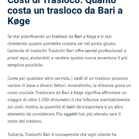
Costi di Trasloco: Quanto
costa un trasloco da Bari a
Køge
Se stai pianificando un
trasloco
da
Bari
a Køge e ti stai
chiedendo quanto potrebbe costare, sei nel posto giusto.
L’azienda di traslochi Traslochi Bari offre
servizi
professionali a
prezzi equi, aiutandoti a rendere questa nuova avventura il più
semplice possibile.
Come per qualsiasi altro servizio, i
costi
di un trasloco possono
variare in base a diversi fattori. Innanzitutto, la distanza gioca un
ruolo cruciale. Traslocare da Bari a Køge significa affrontare un
viaggio di oltre 1.500 chilometri, il che influisce inevitabilmente
sui costi. Inoltre, la quantità di
beni
da trasportare è un altro
elemento da considerare. Più
oggetti
hai, più elevato sarà il
costo del trasloco.
Tuttavia, Traslochi Bari è consapevole che ogni cliente ha