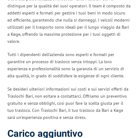
distingue per la qualità dei suoi operatori. Il team è composto da
addetti esperti e formati per gestire i tuoi beni in modo sicuro
ed efficiente, garantendo che nulla si danneggi. I veicoli moderni
utilizzati per il trasporto sono ideali per il lungo viaggio da Bari
a Køge, offrendo la massima protezione per i tuoi oggetti di
valore.
Tutti i dipendenti dell’azienda sono esperti e formati per
garantire un processo di trasloco senza intoppi. La loro
esperienza e professionalità sono la garanzia di un servizio di
alta qualità, in grado di soddisfare le esigenze di ogni cliente.
Se desideri ulteriori informazioni sui costi e sui servizi offerti da
Traslochi Bari, non esitare a contattarci. Offriamo un preventivo
gratuito e senza obblighi, così puoi fare la scelta giusta per il
tuo trasloco. Con Traslochi Bari, il tuo trasloco da Bari a Køge
sarà un’esperienza positiva e senza stress.
Carico aggiuntivo