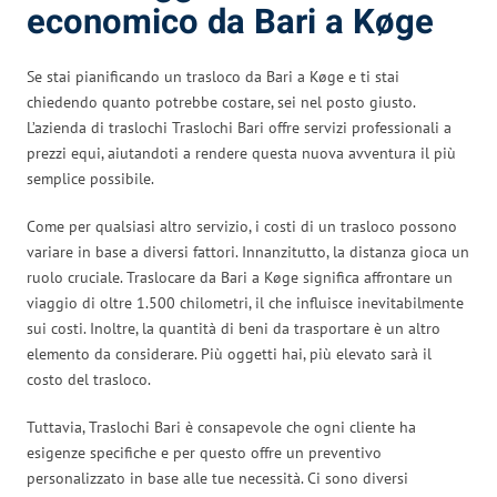
economico da Bari a Køge
Se stai pianificando un trasloco da Bari a Køge e ti stai
chiedendo quanto potrebbe costare, sei nel posto giusto.
L’azienda di traslochi Traslochi Bari offre servizi professionali a
prezzi equi, aiutandoti a rendere questa nuova avventura il più
semplice possibile.
Come per qualsiasi altro servizio, i costi di un trasloco possono
variare in base a diversi fattori. Innanzitutto, la distanza gioca un
ruolo cruciale. Traslocare da Bari a Køge significa affrontare un
viaggio di oltre 1.500 chilometri, il che influisce inevitabilmente
sui costi. Inoltre, la quantità di beni da trasportare è un altro
elemento da considerare. Più oggetti hai, più elevato sarà il
costo del trasloco.
Tuttavia, Traslochi Bari è consapevole che ogni cliente ha
esigenze specifiche e per questo offre un preventivo
personalizzato in base alle tue necessità. Ci sono diversi