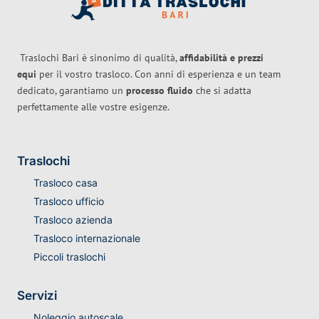
Traslochi Bari è sinonimo di qualità,
affidabilità e prezzi
equi
per il vostro trasloco. Con anni di esperienza e un team
dedicato, garantiamo un
processo fluido
che si adatta
perfettamente alle vostre esigenze.
Traslochi
Trasloco casa
Trasloco ufficio
Trasloco azienda
Trasloco internazionale
Piccoli traslochi
Servizi
Noleggio autoscale