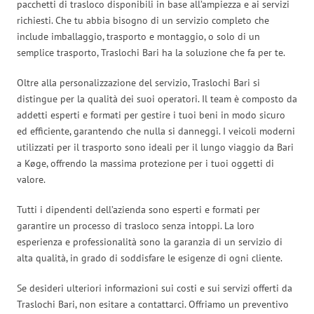
pacchetti di trasloco disponibili in base all’ampiezza e ai servizi
richiesti. Che tu abbia bisogno di un servizio completo che
include imballaggio, trasporto e montaggio, o solo di un
semplice trasporto, Traslochi Bari ha la soluzione che fa per te.
Oltre alla personalizzazione del servizio, Traslochi Bari si
distingue per la qualità dei suoi operatori. Il team è composto da
addetti esperti e formati per gestire i tuoi beni in modo sicuro
ed efficiente, garantendo che nulla si danneggi. I veicoli moderni
utilizzati per il trasporto sono ideali per il lungo viaggio da Bari
a Køge, offrendo la massima protezione per i tuoi oggetti di
valore.
Tutti i dipendenti dell’azienda sono esperti e formati per
garantire un processo di trasloco senza intoppi. La loro
esperienza e professionalità sono la garanzia di un servizio di
alta qualità, in grado di soddisfare le esigenze di ogni cliente.
Se desideri ulteriori informazioni sui costi e sui servizi offerti da
Traslochi Bari, non esitare a contattarci. Offriamo un preventivo