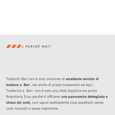
PERCHÉ NOI?
Traslochi Bari non è solo sinonimo di
eccellente
servizio di
trasloco
a
Bari
, ma anche di prezzi trasparenti ed equi.
Trasferirsi a
Bari
non è solo una sfida logistica ma anche
finanziaria. Ecco perché ti offriamo
una panoramica dettagliata e
chiara dei costi,
così saprai esattamente cosa aspettarti, senza
costi nascosti o spese impreviste.