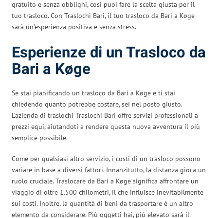
gratuito e senza obblighi, così puoi fare la scelta giusta per il
tuo trasloco. Con Traslochi Bari, il tuo trasloco da Bari a Køge
sarà un’esperienza positiva e senza stress.
Esperienze di un Trasloco da
Bari a Køge
Se stai pianificando un trasloco da Bari a Køge e ti stai
chiedendo quanto potrebbe costare, sei nel posto giusto.
L’azienda di traslochi Traslochi Bari offre servizi professionali a
prezzi equi, aiutandoti a rendere questa nuova avventura il più
semplice possibile.
Come per qualsiasi altro servizio, i costi di un trasloco possono
variare in base a diversi fattori. Innanzitutto, la distanza gioca un
ruolo cruciale. Traslocare da Bari a Køge significa affrontare un
viaggio di oltre 1.500 chilometri, il che influisce inevitabilmente
sui costi. Inoltre, la quantità di beni da trasportare è un altro
elemento da considerare. Più oggetti hai, più elevato sarà il