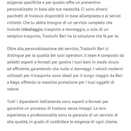
esigenze specifiche e per questo offre un preventivo
personalizzato in base alle tue necessità. Ci sono diversi
pacchetti di trasloco disponibili in base all’ampiezza e ai servizi
richiesti. Che tu abbia bisogno di un servizio completo che
include
imballaggio
, trasporto e montaggio, o solo di un
semplice trasporto, Traslochi Bari ha la soluzione che fa per te.
Oltre alla personalizzazione del servizio, Traslochi Bari si
distingue per la qualità dei suoi operatori. Il team è composto da
addetti esperti e formati per gestire i tuoi beni in modo sicuro
ed efficiente, garantendo che nulla si danneggi. I veicoli moderni
utilizzati per il trasporto sono ideali per il lungo viaggio da Bari
a Køge, offrendo la massima protezione per i tuoi oggetti di
valore.
Tutti i dipendenti dell’azienda sono esperti e formati per
garantire un processo di trasloco senza intoppi. La loro
esperienza e professionalità sono la garanzia di un servizio di
alta qualità, in grado di soddisfare le esigenze di ogni cliente.