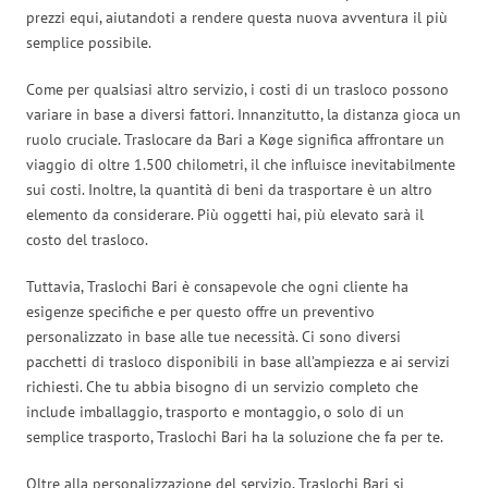
prezzi equi, aiutandoti a rendere questa nuova avventura il più
semplice possibile.
Come per qualsiasi altro servizio, i costi di un trasloco possono
variare in base a diversi fattori. Innanzitutto, la distanza gioca un
ruolo cruciale. Traslocare da Bari a Køge significa affrontare un
viaggio di oltre 1.500 chilometri, il che influisce inevitabilmente
sui costi. Inoltre, la quantità di beni da trasportare è un altro
elemento da considerare. Più oggetti hai, più elevato sarà il
costo del trasloco.
Tuttavia, Traslochi Bari è consapevole che ogni cliente ha
esigenze specifiche e per questo offre un preventivo
personalizzato in base alle tue necessità. Ci sono diversi
pacchetti di trasloco disponibili in base all’ampiezza e ai servizi
richiesti. Che tu abbia bisogno di un servizio completo che
include imballaggio, trasporto e montaggio, o solo di un
semplice trasporto, Traslochi Bari ha la soluzione che fa per te.
Oltre alla personalizzazione del servizio, Traslochi Bari si