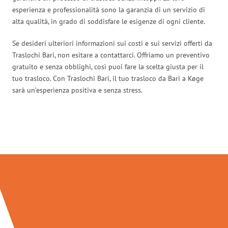
esperienza e professionalità sono la garanzia di un servizio di
alta qualità, in grado di soddisfare le esigenze di ogni cliente.
Se desideri ulteriori informazioni sui costi e sui servizi offerti da
Traslochi Bari, non esitare a contattarci. Offriamo un preventivo
gratuito e senza obblighi, così puoi fare la scelta giusta per il
tuo trasloco. Con Traslochi Bari, il tuo trasloco da Bari a Køge
sarà un’esperienza positiva e senza stress.
Traslochi Bari in numeri: