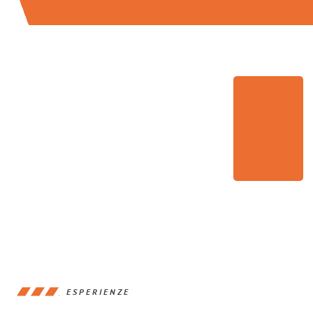
ESPERIENZE