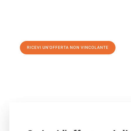
di prima classe
e assicurati i
migliori prezzi in Bari
.
Richiedo ora la tua offerta personalizzata e fai il prim
trasloco senza stress a Esbjerg
RICEVI UN'OFFERTA NON VINCOLANTE
100% non vincolante – Risposta garantita entro 15 minuti.