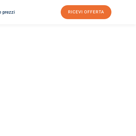
e prezzi
RICEVI OFFERTA