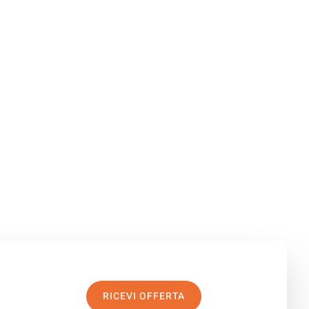
RICEVI OFFERTA