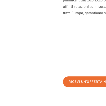
pianifica il trasloco. Ecco
offrirti soluzioni su misura.
tutta Europa, garantiamo ser
RICEVI UN'OFFERTA 