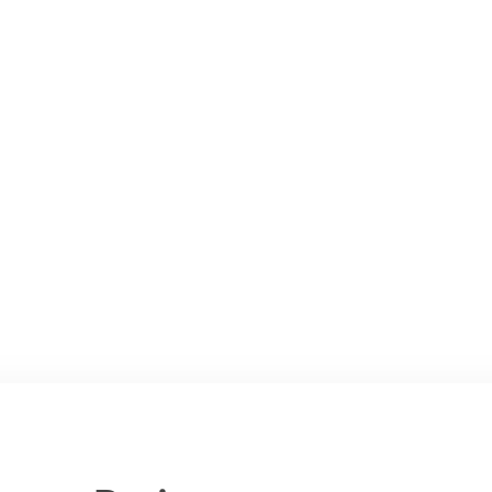
o passo verso un