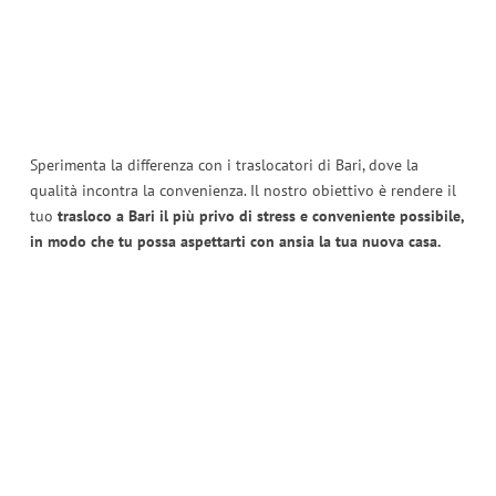
Sperimenta la differenza con i traslocatori di Bari, dove la
qualità incontra la convenienza. Il nostro obiettivo è rendere il
tuo
trasloco a Bari il più privo di stress e conveniente possibile,
in modo che tu possa aspettarti con ansia la tua nuova casa.