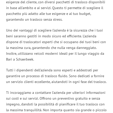
esigenze del cliente, con diversi pacchetti di trasloco disponibili
in base all’ambito e ai servizi. Questo ti permette di scegliere il
pacchetto più adatto alle tue esigenze e al tuo budget,
garantendo un trasloco senza stress.
Uno dei vantaggi di scegliere l’azienda è la sicurezza che i tuoi
beni saranno gestiti in modo sicuro ed efficiente. L’azienda
dispone di traslocatori esperti che si occupano dei tuoi beni con
la massima cura, garantendo che nulla venga danneggiato.
Inoltre, utilizzano veicoli moderni ideali per il lungo viaggio da
Bari a Schaerbeek.
Tutti i dipendenti dell’azienda sono esperti e addestrati per
garantire un processo di trasloco fluido. Sono dedicati a fornire
un servizio clienti eccellente, aiutandoti in ogni fase del trasloco.
Ti incoraggiamo a contattare l’azienda per ulteriori informazioni
sui costi e sui servizi. Offrono un preventivo gratuito e senza
impegno, dandoti la possibilità di pianificare il tuo trasloco con
la massima tranquillità. Non importa quanto sia grande o piccolo