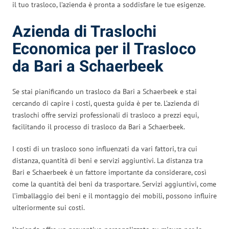
il tuo trasloco, l’azienda è pronta a soddisfare le tue esigenze.
Azienda di Traslochi
Economica per il Trasloco
da Bari a Schaerbeek
Se stai pianificando un trasloco da Bari a Schaerbeek e stai
cercando di capire i costi, questa guida è per te. L’azienda di
traslochi offre servizi professionali di trasloco a prezzi equi,
facilitando il processo di trasloco da Bari a Schaerbeek.
I costi di un trasloco sono influenzati da vari fattori, tra cui
distanza, quantità di beni e servizi aggiuntivi. La distanza tra
Bari e Schaerbeek è un fattore importante da considerare, così
come la quantità dei beni da trasportare. Servizi aggiuntivi, come
l’imballaggio dei beni e il montaggio dei mobili, possono influire
ulteriormente sui costi.