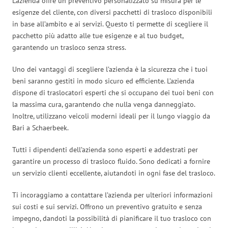
L’azienda offre un preventivo personalizzato su misura per le
esigenze del cliente, con diversi pacchetti di trasloco disponibili
in base all’ambito e ai servizi. Questo ti permette di scegliere il
pacchetto più adatto alle tue esigenze e al tuo budget,
garantendo un trasloco senza stress.
Uno dei vantaggi di scegliere l’azienda è la sicurezza che i tuoi
beni saranno gestiti in modo sicuro ed efficiente. L’azienda
dispone di traslocatori esperti che si occupano dei tuoi beni con
la massima cura, garantendo che nulla venga danneggiato.
Inoltre, utilizzano veicoli moderni ideali per il lungo viaggio da
Bari a Schaerbeek.
Tutti i dipendenti dell’azienda sono esperti e addestrati per
garantire un processo di trasloco fluido. Sono dedicati a fornire
un servizio clienti eccellente, aiutandoti in ogni fase del trasloco.
Ti incoraggiamo a contattare l’azienda per ulteriori informazioni
sui costi e sui servizi. Offrono un preventivo gratuito e senza
impegno, dandoti la possibilità di pianificare il tuo trasloco con