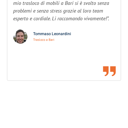
mio trasloco di mobili a Bari si è svolto senza
problemi e senza stress grazie al loro team
esperto e cordiale. Li raccomando vivamente!”.
Tommaso Leonardini
Trasloco a Bari