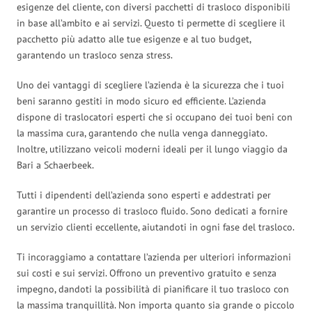
esigenze del cliente, con diversi pacchetti di trasloco disponibili
in base all’ambito e ai servizi. Questo ti permette di scegliere il
pacchetto più adatto alle tue esigenze e al tuo budget,
garantendo un trasloco senza stress.
Uno dei vantaggi di scegliere l’azienda è la sicurezza che i tuoi
beni saranno gestiti in modo sicuro ed efficiente. L’azienda
dispone di traslocatori esperti che si occupano dei tuoi beni con
la massima cura, garantendo che nulla venga danneggiato.
Inoltre, utilizzano veicoli moderni ideali per il lungo viaggio da
Bari a Schaerbeek.
Tutti i dipendenti dell’azienda sono esperti e addestrati per
garantire un processo di trasloco fluido. Sono dedicati a fornire
un servizio clienti eccellente, aiutandoti in ogni fase del trasloco.
Ti incoraggiamo a contattare l’azienda per ulteriori informazioni
sui costi e sui servizi. Offrono un preventivo gratuito e senza
impegno, dandoti la possibilità di pianificare il tuo trasloco con
la massima tranquillità. Non importa quanto sia grande o piccolo