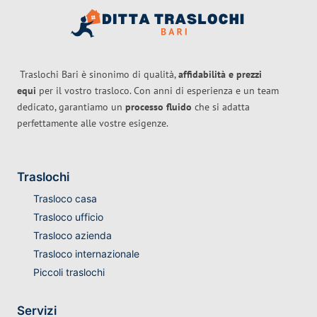
Traslochi Bari è sinonimo di qualità,
affidabilità e prezzi
equi
per il vostro trasloco. Con anni di esperienza e un team
dedicato, garantiamo un
processo fluido
che si adatta
perfettamente alle vostre esigenze.
Traslochi
Trasloco casa
Trasloco ufficio
Trasloco azienda
Trasloco internazionale
Piccoli traslochi
Servizi