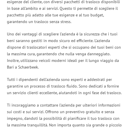
esigenze del cliente, con diversi pacchetti di trasloco disponibili
in base all’ambito e ai servizi. Questo ti permette di scegliere il
pacchetto più adatto alle tue esigenze e al tuo budget,
garantendo un trasloco senza stress.
Uno dei vantaggi di scegliere l’azienda è la sicurezza che i tuoi
beni saranno gestiti in modo sicuro ed efficiente. L’azienda
dispone di traslocatori esperti che si occupano dei tuoi beni con
la massima cura, garantendo che nulla venga danneggiato.
Inoltre, utilizzano veicoli moderni ideali per il lungo viaggio da
Bari a Schaerbeek.
Tutti i dipendenti dell’azienda sono esperti e addestrati per
garantire un processo di trasloco fluido. Sono dedicati a fornire
un servizio clienti eccellente, aiutandoti in ogni fase del trasloco.
Ti incoraggiamo a contattare l’azienda per ulteriori informazioni
sui costi e sui servizi. Offrono un preventivo gratuito e senza
impegno, dandoti la possibilità di pianificare il tuo trasloco con
la massima tranquillità. Non importa quanto sia grande o piccolo