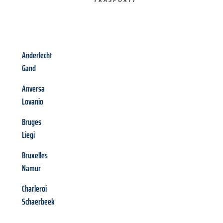
Anderlecht
Gand
Anversa
Lovanio
Bruges
Liegi
Bruxelles
Namur
Charleroi
Schaerbeek