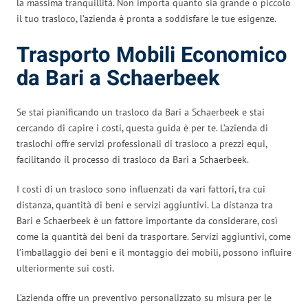
la massima tranquillità. Non importa quanto sia grande o piccolo
il tuo trasloco, l’azienda è pronta a soddisfare le tue esigenze.
Trasporto Mobili Economico
da Bari a Schaerbeek
Se stai pianificando un trasloco da Bari a Schaerbeek e stai
cercando di capire i costi, questa guida è per te. L’azienda di
traslochi offre servizi professionali di trasloco a prezzi equi,
facilitando il processo di trasloco da Bari a Schaerbeek.
I costi di un trasloco sono influenzati da vari fattori, tra cui
distanza, quantità di beni e servizi aggiuntivi. La distanza tra
Bari e Schaerbeek è un fattore importante da considerare, così
come la quantità dei beni da trasportare. Servizi aggiuntivi, come
l’imballaggio dei beni e il montaggio dei mobili, possono influire
ulteriormente sui costi.
L’azienda offre un preventivo personalizzato su misura per le