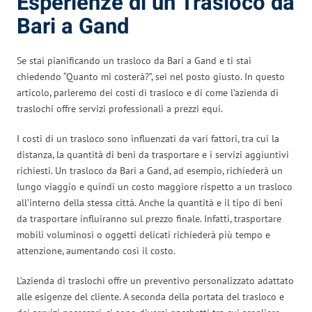
Esperienze di un Trasloco da
Bari a Gand
Se stai pianificando un trasloco da Bari a Gand e ti stai
chiedendo “Quanto mi costerà?”, sei nel posto giusto. In questo
articolo, parleremo dei costi di trasloco e di come l’azienda di
traslochi offre servizi professionali a prezzi equi.
I costi di un trasloco sono influenzati da vari fattori, tra cui la
distanza, la quantità di beni da trasportare e i servizi aggiuntivi
richiesti. Un trasloco da Bari a Gand, ad esempio, richiederà un
lungo viaggio e quindi un costo maggiore rispetto a un trasloco
all’interno della stessa città. Anche la quantità e il tipo di beni
da trasportare influiranno sul prezzo finale. Infatti, trasportare
mobili voluminosi o oggetti delicati richiederà più tempo e
attenzione, aumentando così il costo.
L’azienda di traslochi offre un preventivo personalizzato adattato
alle esigenze del cliente. A seconda della portata del trasloco e