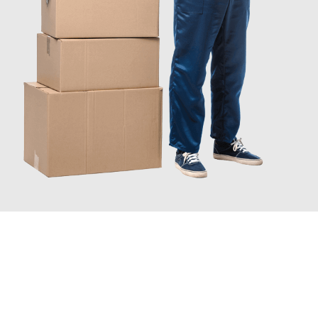
INFORMATI ORA