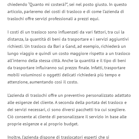
chiedendo “Quanto mi costerà?”, sei nel posto giusto. In questo
articolo, parleremo dei costi di trasloco e di come l’azienda di
traslochi offre servizi professionali a prezzi equi.
I costi di un trasloco sono influenzati da vari fattori, tra cui la
distanza, la quantità di beni da trasportare e i servizi aggiuntivi
richiesti. Un trasloco da Bari a Gand, ad esempio, richiederà un
lungo viaggio e quindi un costo maggiore rispetto a un trasloco
all’interno della stessa città. Anche la quantità e il tipo di beni
da trasportare influiranno sul prezzo finale. Infatti, trasportare
mobili voluminosi o oggetti delicati richiederà più tempo e
attenzione, aumentando così il costo.
L’azienda di traslochi offre un preventivo personalizzato adattato
alle esigenze del cliente. A seconda della portata del trasloco e
dei servizi necessari, ci sono diversi pacchetti tra cui scegliere.
Ciò consente al cliente di personalizzare il servizio in base alle
proprie esigenze e al proprio budget.
Inoltre, l’azienda dispone di traslocatori esperti che si