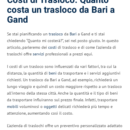
Costi di Trasloco: Quanto
costa un trasloco da Bari a
Gand
Se stai pianificando un
trasloco
da
Bari
a Gand e ti stai
chiedendo “Quanto mi costerà?”, sei nel posto giusto. In questo
articolo, parleremo dei
costi
di trasloco e di come l’azienda di
traslochi offre
servizi
professionali a prezzi equi.
I costi di un trasloco sono influenzati da vari fattori, tra cui la
distanza, la quantità di
beni
da trasportare e i servizi aggiuntivi
richiesti. Un trasloco da Bari a Gand, ad esempio, richiederà un
lungo viaggio e quindi un costo maggiore rispetto a un trasloco
all’interno della stessa città. Anche la quantità e il tipo di beni
da trasportare influiranno sul prezzo finale. Infatti, trasportare
mobili
voluminosi o
oggetti
delicati richiederà più tempo e
attenzione, aumentando così il costo.
L’azienda di traslochi offre un preventivo personalizzato adattato