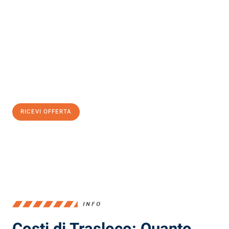
Scopri con Traslochi Bari quanto può essere
facile e senza stress
il tuo trasloco a Bari
. Il nostro team di esperti è pronto ad
assicurarti una transizione senza intoppi nella tua nuova casa.
Ottieni subito
un'offerta non vincolante
e
risparmia € 100:
RICEVI OFFERTA
0299948957
INFO