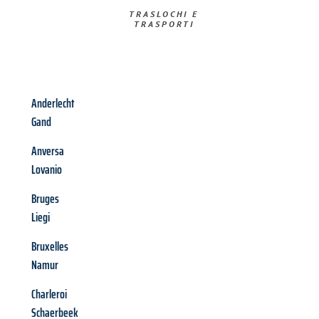
TRASLOCHI E
TRASPORTI​
Anderlecht
Gand
Anversa
Lovanio
Bruges
Liegi
Bruxelles
Namur
Charleroi
Schaerbeek