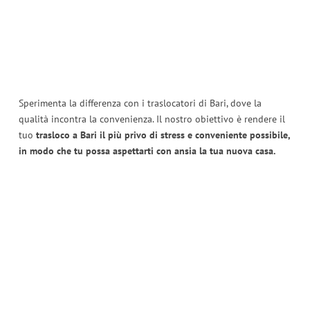
Sperimenta la differenza con i traslocatori di Bari, dove la
qualità incontra la convenienza. Il nostro obiettivo è rendere il
tuo
trasloco a Bari il più privo di stress e conveniente possibile,
in modo che tu possa aspettarti con ansia la tua nuova casa.