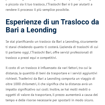
o piccolo sia il tuo trasloco, l’Traslochi Bari è lì per aiutarti a
rendere il processo il più semplice possibile.
Esperienze di un Trasloco da
Bari a Leonding
Se stai pianificando un trasloco da Bari a Leonding, sicuramente
ti starai chiedendo quanto ti costerà. L’azienda di traslochi di cui
ti parliamo oggi, l’Traslochi Bari, offre servizi professionali di
trasloco a prezzi equi e competitivi.
Il costo di un trasloco è influenzato da vari fattori, tra cui la
distanza, la quantità di beni da trasportare e i servizi aggiuntivi
richiesti. Trasferirsi da Bari a Leonding comporta un viaggio di
oltre 1000 chilometri, il che significa che la distanza avrà un
impatto significativo sui costi. Inoltre, se hai molti mobili o
oggetti di valore da trasportare, il prezzo aumenterà a causa del
tempo e delle risorse necessarie per spostarli in modo sicuro.