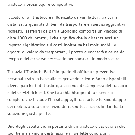
trasloco a prezzi equi e competitivi.
Il costo di un trasloco è influenzato da vari fattori, tra cui la
distanza, la quantità di beni da trasportare e i servizi aggiuntivi
richiesti. Trasferirsi da Bari a Leonding comporta un viaggio di
oltre 1000 chilometri, il che significa che la distanza avrà un
impatto significativo sui costi. Inoltre, se hai molti mobili o
oggetti di valore da trasportare, il prezzo aumenterà a causa del
tempo e delle risorse necessarie per spostarli in modo sicuro.
Tuttavia, l’Traslochi Bari è in grado di offrire un preventivo
personalizzato in base alle esigenze del cliente. Sono disponibili
diversi pacchetti di trasloco, a seconda dell’ampiezza del trasloco
e dei servizi richiesti. Che tu abbia bisogno di un servizio
completo che include l’imballaggio, il trasporto e lo smontaggio
dei mobili, o solo un servizio di trasporto, l’Traslochi Bari ha la
soluzione giusta per te.
Uno degli aspetti più importanti di un trasloco è assicurarsi che i
tuoi beni arrivino a destinazione in perfette condizioni.