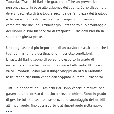
Tuttavia, l’Traslochi Bari è in grado di offrire un preventivo
personalizzato in base alle esigenze del cliente. Sono disponibili
diversi pacchetti di trasloco, a seconda dell’ampiezza del trasloco
e dei servizi richiesti. Che tu abbia bisogno di un servizio
completo che include l’imballaggio, il trasporto e lo smontaggio
dei mobili, o solo un servizio di trasporto, l’Traslochi Bari ha la
soluzione giusta per te.
Uno degli aspetti più importanti di un trasloco è assicurarsi che i
tuoi beni arrivino a destinazione in perfette condizioni.
L’Traslochi Bari dispone di personale esperto in grado di
maneggiare i tuoi beni in modo sicuro ed efficiente. Utilizzano
veicoli moderni ideali per il lungo viaggio da Bari a Leonding,
assicurando che nulla venga danneggiato durante il trasporto.
Tutti i dipendenti dell’Traslochi Bari sono esperti e formati per
garantire un processo di trasloco senza problemi. Sono in grado
di gestire tutte le fasi del trasloco, dallo smontaggio dei mobili
all’imballaggio, fino al trasporto e al rimontaggio nella nuova
casa
.