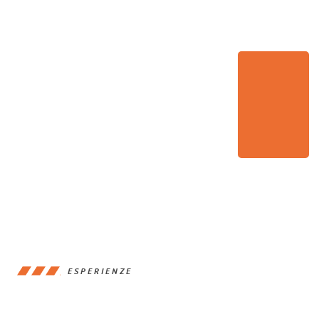
ESPERIENZE