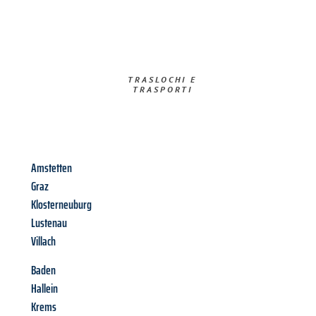
TRASLOCHI E
TRASPORTI​
Amstetten
Graz
Klosterneuburg
Lustenau
Villach
Baden
Hallein
Krems