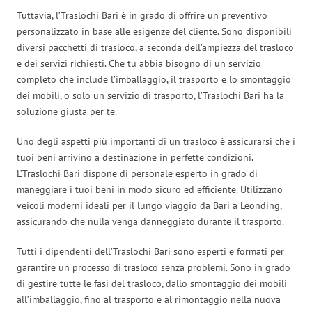
Tuttavia, l’Traslochi Bari è in grado di offrire un preventivo
personalizzato in base alle esigenze del cliente. Sono disponibili
diversi pacchetti di trasloco, a seconda dell’ampiezza del trasloco
e dei servizi richiesti. Che tu abbia bisogno di un servizio
completo che include l’imballaggio, il trasporto e lo smontaggio
dei mobili, o solo un servizio di trasporto, l’Traslochi Bari ha la
soluzione giusta per te.
Uno degli aspetti più importanti di un trasloco è assicurarsi che i
tuoi beni arrivino a destinazione in perfette condizioni.
L’Traslochi Bari dispone di personale esperto in grado di
maneggiare i tuoi beni in modo sicuro ed efficiente. Utilizzano
veicoli moderni ideali per il lungo viaggio da Bari a Leonding,
assicurando che nulla venga danneggiato durante il trasporto.
Tutti i dipendenti dell’Traslochi Bari sono esperti e formati per
garantire un processo di trasloco senza problemi. Sono in grado
di gestire tutte le fasi del trasloco, dallo smontaggio dei mobili
all’imballaggio, fino al trasporto e al rimontaggio nella nuova