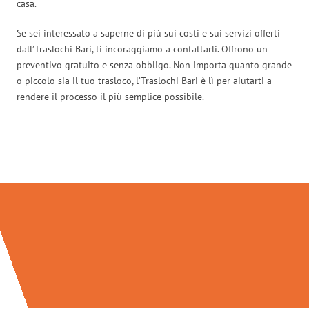
casa.
Se sei interessato a saperne di più sui costi e sui servizi offerti
dall’Traslochi Bari, ti incoraggiamo a contattarli. Offrono un
preventivo gratuito e senza obbligo. Non importa quanto grande
o piccolo sia il tuo trasloco, l’Traslochi Bari è lì per aiutarti a
rendere il processo il più semplice possibile.
Traslochi Bari in numeri: