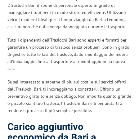
L’Traslochi Bari dispone di personale esperto in grado di
maneggiare i tuoi beni in modo sicuro ed efficiente. Utilizzano
veicoli moderni ideali per il lungo viaggio da Bari a Leonding,
assicurando che nulla venga danneggiato durante il trasporto.
Tutti i dipendenti dell’Traslochi Bari sono esperti e formati per
garantire un processo di trasloco senza problemi. Sono in grado
di gestire tutte le fasi del trasloco, dallo smontaggio dei mobili
all’imballaggio, fino al trasporto e al rimontaggio nella nuova
casa.
Se sei interessato a saperne di più sui costi e sui servizi offerti
dall’Traslochi Bari, ti incoraggiamo a contattarli. Offrono un
preventivo gratuito e senza obbligo. Non importa quanto grande
o piccolo sia il tuo trasloco, l’Traslochi Bari è lì per aiutarti a
rendere il processo il più semplice possibile.
Carico aggiuntivo
economico da Bari a