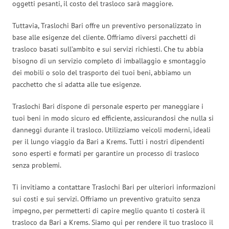
oggetti pesanti, il costo del trasloco sarà maggiore.
Tuttavia, Traslochi Bari offre un preventivo personalizzato in
base alle esigenze del cliente. Offriamo diversi pacchetti di
trasloco basati sull’ambito e sui servizi richiesti. Che tu abbia
bisogno di un servizio completo di imballaggio e smontaggio
dei mobili o solo del trasporto dei tuoi beni, abbiamo un
pacchetto che si adatta alle tue esigenze.
Traslochi Bari dispone di personale esperto per maneggiare i
tuoi beni in modo sicuro ed efficiente, assicurandosi che nulla si
danneggi durante il trasloco. Utilizziamo veicoli moderni, ideali
per il lungo viaggio da Bari a Krems. Tutti i nostri dipendenti
sono esperti e formati per garantire un processo di trasloco
senza problemi.
Ti invitiamo a contattare Traslochi Bari per ulteriori informazioni
sui costi e sui servizi. Offriamo un preventivo gratuito senza
impegno, per permetterti di capire meglio quanto ti costerà il
trasloco da Bari a Krems. Siamo qui per rendere il tuo trasloco il