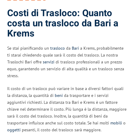
Costi di Trasloco: Quanto
costa un trasloco da Bari a
Krems
Se stai pianificando un
trasloco
da
Bari
a Krems, probabilmente
ti starai chiedendo quale sarà il costo del trasloco. La nostra
Traslochi Bari offre
servizi
di trasloco professionali a un prezzo
equo, garantendo un servizio di alta qualità e un trasloco senza
stress.
Il costo di un trasloco può variare in base a diversi fattori quali
la distanza, la quantità di
beni
da trasportare e i servizi
aggiuntivi richiesti. La distanza tra Bari e Krems è un fattore
chiave nel determinare il costo. Più lunga è la distanza, maggiore
sarà il costo del trasloco. Inoltre, la quantità di beni da
trasportare influisce anche sul costo totale. Se hai molti
mobili
o
oggetti
pesanti, il costo del trasloco sarà maggiore.