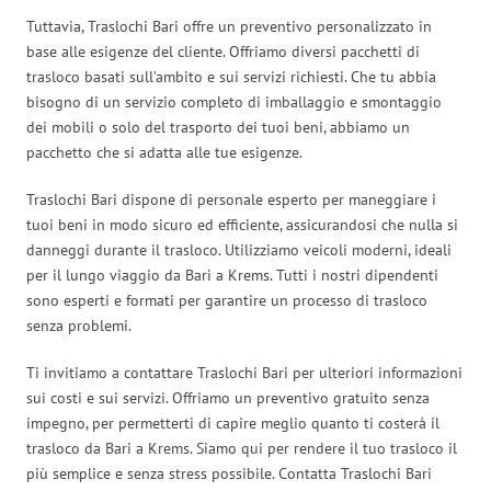
Tuttavia, Traslochi Bari offre un preventivo personalizzato in
base alle esigenze del cliente. Offriamo diversi pacchetti di
trasloco basati sull’ambito e sui servizi richiesti. Che tu abbia
bisogno di un servizio completo di imballaggio e smontaggio
dei mobili o solo del trasporto dei tuoi beni, abbiamo un
pacchetto che si adatta alle tue esigenze.
Traslochi Bari dispone di personale esperto per maneggiare i
tuoi beni in modo sicuro ed efficiente, assicurandosi che nulla si
danneggi durante il trasloco. Utilizziamo veicoli moderni, ideali
per il lungo viaggio da Bari a Krems. Tutti i nostri dipendenti
sono esperti e formati per garantire un processo di trasloco
senza problemi.
Ti invitiamo a contattare Traslochi Bari per ulteriori informazioni
sui costi e sui servizi. Offriamo un preventivo gratuito senza
impegno, per permetterti di capire meglio quanto ti costerà il
trasloco da Bari a Krems. Siamo qui per rendere il tuo trasloco il
più semplice e senza stress possibile. Contatta Traslochi Bari