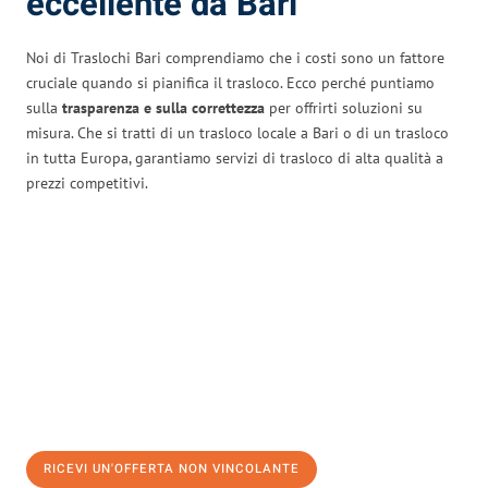
eccellente da Bari
Noi di Traslochi Bari comprendiamo che i costi sono un fattore
cruciale quando si pianifica il trasloco. Ecco perché puntiamo
sulla
trasparenza e sulla correttezza
per offrirti soluzioni su
misura. Che si tratti di un trasloco locale a Bari o di un trasloco
in tutta Europa, garantiamo servizi di trasloco di alta qualità a
prezzi competitivi.
RICEVI UN'OFFERTA NON VINCOLANTE