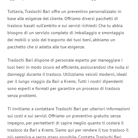
Tuttavia, Traslochi Bari offre un preventivo personalizzato in
base alle esigenze del cliente. Offriamo diversi pacchetti di
trasloco basati sull’ambito e sui servizi richiesti. Che tu abbia
bisogno di un servizio completo di imballaggio e smontaggio
dei mobili o solo del trasporto dei tuoi beni, abbiamo un
pacchetto che si adatta alle tue esigenze.
Traslochi Bari dispone di personale esperto per maneggiare i
tuoi beni in modo sicuro ed efficiente, assicurandosi che nulla si
danneggi durante il trasloco. Utilizziamo veicoli moderni, ideali
per il lungo viaggio da Bari a Krems. Tutti i nostri dipendenti
sono esperti e formati per garantire un processo di trasloco
senza problemi.
Ti invitiamo a contattare Traslochi Bari per ulteriori informazioni
sui costi e sui servizi. Offriamo un preventivo gratuito senza
impegno, per permetterti di capire meglio quanto ti costerà il
trasloco da Bari a Krems. Siamo qui per rendere il tuo trasloco il
più semplice e senza stress possibile. Contatta Traslochi Bari