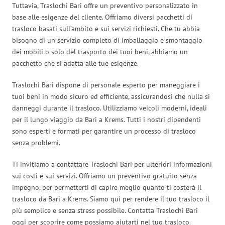
Tuttavia, Traslochi Bari offre un preventivo personalizzato in
base alle esigenze del cliente. Offriamo diversi pacchetti di
trasloco basati sull’ambito e sui servizi richiesti. Che tu abbia
bisogno di un servizio completo di imballaggio e smontaggio
dei mobili o solo del trasporto dei tuoi beni, abbiamo un
pacchetto che si adatta alle tue esigenze.
Traslochi Bari dispone di personale esperto per maneggiare i
tuoi beni in modo sicuro ed efficiente, assicurandosi che nulla si
danneggi durante il trasloco. Utilizziamo veicoli moderni, ideali
per il lungo viaggio da Bari a Krems. Tutti i nostri dipendenti
sono esperti e formati per garantire un processo di trasloco
senza problemi.
Ti invitiamo a contattare Traslochi Bari per ulteriori informazioni
sui costi e sui servizi. Offriamo un preventivo gratuito senza
impegno, per permetterti di capire meglio quanto ti costerà il
trasloco da Bari a Krems. Siamo qui per rendere il tuo trasloco il
più semplice e senza stress possibile. Contatta Traslochi Bari
oggi per scoprire come possiamo aiutarti nel tuo trasloco.