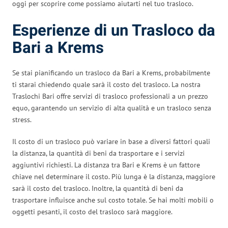
oggi per scoprire come possiamo aiutarti nel tuo trasloco.
Esperienze di un Trasloco da
Bari a Krems
Se stai pianificando un trasloco da Bari a Krems, probabilmente
ti starai chiedendo quale sarà il costo del trasloco. La nostra
Traslochi Bari offre servizi di trasloco professionali a un prezzo
equo, garantendo un servizio di alta qualità e un trasloco senza
stress.
Il costo di un trasloco può variare in base a diversi fattori quali
la distanza, la quantità di beni da trasportare e i servizi
aggiuntivi richiesti. La distanza tra Bari e Krems è un fattore
chiave nel determinare il costo. Più lunga è la distanza, maggiore
sarà il costo del trasloco. Inoltre, la quantità di beni da
trasportare influisce anche sul costo totale. Se hai molti mobili o
oggetti pesanti, il costo del trasloco sarà maggiore.