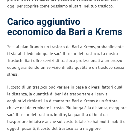
oggi per scoprire come possiamo aiutarti nel tuo trasloco.
Carico aggiuntivo
economico da Bari a Krems
Se stai pianificando un trasloco da Bari a Krems, probabilmente
ti starai chiedendo quale sarà il costo del trasloco. La nostra
Traslochi Bari offre servizi di trasloco professionali a un prezzo
equo, garantendo un servizio di alta qualità e un trasloco senza
stress.
Il costo di un trasloco può variare in base a diversi fattori quali
la distanza, la quantità di beni da trasportare e i servizi
aggiuntivi richiesti. La distanza tra Bari e Krems è un fattore
chiave nel determinare il costo. Più lunga è la distanza, maggiore
sarà il costo del trasloco. Inoltre, la quantità di beni da
trasportare influisce anche sul costo totale. Se hai molti mobili o
oggetti pesanti, il costo del trasloco sarà maggiore.