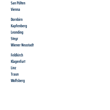
San Pölten
Vienna
Dornbirn
Kapfenberg
Leonding
Steyr
Wiener Neustadt
Feldkirch
Klagenfurt
Linz
Traun
Wolfsberg