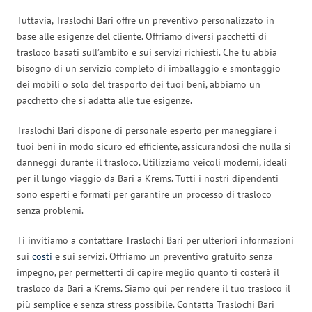
Tuttavia, Traslochi Bari offre un preventivo personalizzato in
base alle esigenze del cliente. Offriamo diversi pacchetti di
trasloco basati sull’ambito e sui servizi richiesti. Che tu abbia
bisogno di un servizio completo di imballaggio e smontaggio
dei mobili o solo del trasporto dei tuoi beni, abbiamo un
pacchetto che si adatta alle tue esigenze.
Traslochi Bari dispone di personale esperto per maneggiare i
tuoi beni in modo sicuro ed efficiente, assicurandosi che nulla si
danneggi durante il trasloco. Utilizziamo veicoli moderni, ideali
per il lungo viaggio da Bari a Krems. Tutti i nostri dipendenti
sono esperti e formati per garantire un processo di trasloco
senza problemi.
Ti invitiamo a contattare Traslochi Bari per ulteriori informazioni
sui
costi
e sui servizi. Offriamo un preventivo gratuito senza
impegno, per permetterti di capire meglio quanto ti costerà il
trasloco da Bari a Krems. Siamo qui per rendere il tuo trasloco il
più semplice e senza stress possibile. Contatta Traslochi Bari