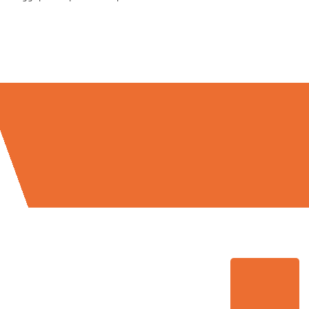
Traslochi Bari in numeri: