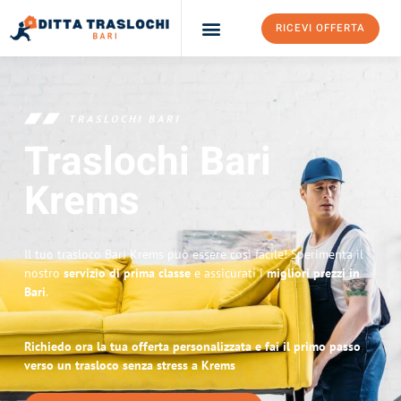
RICEVI OFFERTA
Ditta Traslochi Bari
Servizi Traslochi Bari
Costi e prezzi
TRASLOCHI BARI
Traslochi Bari
Krems
Il tuo trasloco Bari Krems può essere così facile! Sperimenta il
nostro
servizio di prima classe
e assicurati i
migliori prezzi in
Bari
.
Richiedo ora la tua offerta personalizzata e fai il primo passo
verso un trasloco senza stress a Krems