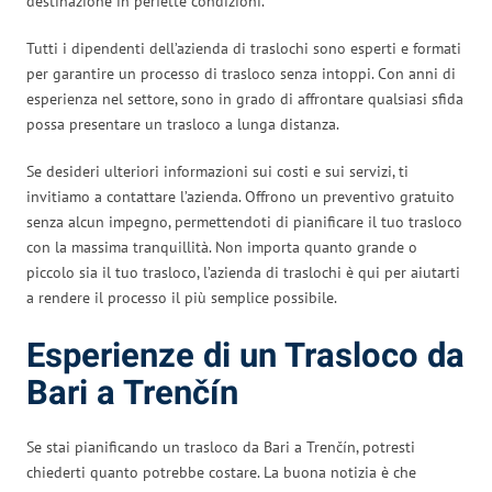
destinazione in perfette condizioni.
Tutti i dipendenti dell’azienda di traslochi sono esperti e formati
per garantire un processo di trasloco senza intoppi. Con anni di
esperienza nel settore, sono in grado di affrontare qualsiasi sfida
possa presentare un trasloco a lunga distanza.
Se desideri ulteriori informazioni sui costi e sui servizi, ti
invitiamo a contattare l’azienda. Offrono un preventivo gratuito
senza alcun impegno, permettendoti di pianificare il tuo trasloco
con la massima tranquillità. Non importa quanto grande o
piccolo sia il tuo trasloco, l’azienda di traslochi è qui per aiutarti
a rendere il processo il più semplice possibile.
Esperienze di un Trasloco da
Bari a Trenčín
Se stai pianificando un trasloco da Bari a Trenčín, potresti
chiederti quanto potrebbe costare. La buona notizia è che