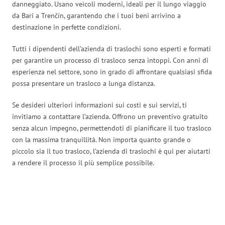
danneggiato. Usano veicoli moderni, ideali per il lungo viaggio
da Bari a Trenčín, garantendo che i tuoi beni arrivino a
destinazione in perfette condizioni.
Tutti i dipendenti dell’azienda di traslochi sono esperti e formati
per garantire un processo di trasloco senza intoppi. Con anni di
esperienza nel settore, sono in grado di affrontare qualsiasi sfida
possa presentare un trasloco a lunga distanza.
Se desideri ulteriori informazioni sui costi e sui servizi, ti
invitiamo a contattare l’azienda. Offrono un preventivo gratuito
senza alcun impegno, permettendoti di pianificare il tuo trasloco
con la massima tranquillità. Non importa quanto grande o
piccolo sia il tuo trasloco, l’azienda di traslochi è qui per aiutarti
a rendere il processo il più semplice possibile.
Traslochi Bari in numeri: