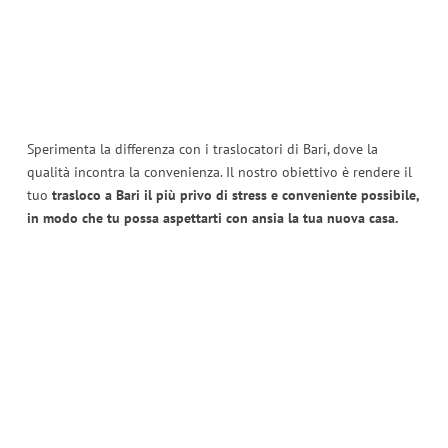
Sperimenta la differenza con i traslocatori di Bari, dove la
qualità incontra la convenienza. Il nostro obiettivo è rendere il
tuo
trasloco a Bari il più privo di stress e conveniente possibile,
in modo che tu possa aspettarti con ansia la tua nuova casa.