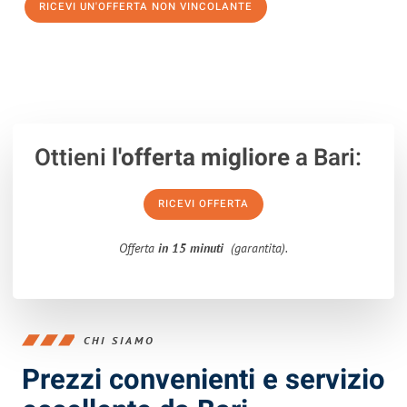
RICEVI UN'OFFERTA NON VINCOLANTE
100% non vincolante – Risposta garantita entro 15 minuti.
Ottieni
l'offerta migliore
a Bari:
RICEVI OFFERTA
Offerta
in 15 minuti
(garantita).
CHI SIAMO
Prezzi convenienti e servizio