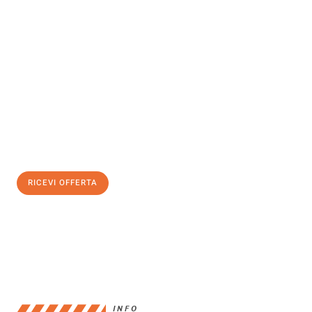
Scopri con Traslochi Bari quanto può essere
facile e senza stress
il tuo trasloco a Bari
. Il nostro team di esperti è pronto ad
assicurarti una transizione senza intoppi nella tua nuova casa.
Ottieni subito
un'offerta non vincolante
e
risparmia € 100:
RICEVI OFFERTA
0299948957
INFO