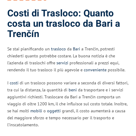
Costi di Trasloco: Quanto
costa un trasloco da Bari a
Trenčín
Se stai pianificando un
trasloco
da
Bari
a Trenčín, potresti
chiederti quanto potrebbe costare. La buona notizia è che
l’azienda di traslochi offre
servizi
professionali a prezzi equi,
rendendo il tuo trasloco il più agevole e
conveniente
possibile.
I
costi
di un trasloco possono variare a seconda di diversi fattori,
tra cui la distanza, la quantità di
beni
da trasportare e i servizi
aggiuntivi richiesti. Traslocare da Bari a Trenčín comporta un
viaggio di oltre 1200 km, il che influisce sul costo totale. Inoltre,
se hai molti
mobili
o
oggetti
grandi, il costo aumenterà a causa
del maggiore sforzo e tempo necessario per il trasporto e
l’inscatolamento.