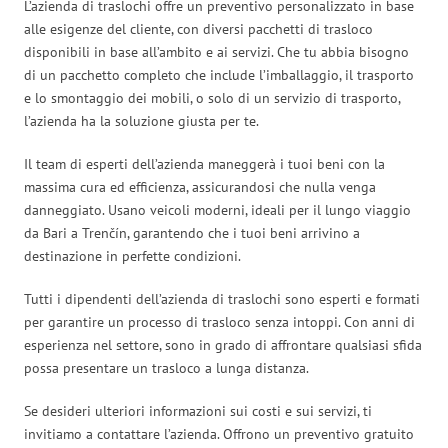
L’azienda di traslochi offre un preventivo personalizzato in base
alle esigenze del cliente, con diversi pacchetti di trasloco
disponibili in base all’ambito e ai servizi. Che tu abbia bisogno
di un pacchetto completo che include l’imballaggio, il trasporto
e lo smontaggio dei mobili, o solo di un servizio di trasporto,
l’azienda ha la soluzione giusta per te.
Il team di esperti dell’azienda maneggerà i tuoi beni con la
massima cura ed efficienza, assicurandosi che nulla venga
danneggiato. Usano veicoli moderni, ideali per il lungo viaggio
da Bari a Trenčín, garantendo che i tuoi beni arrivino a
destinazione in perfette condizioni.
Tutti i dipendenti dell’azienda di traslochi sono esperti e formati
per garantire un processo di trasloco senza intoppi. Con anni di
esperienza nel settore, sono in grado di affrontare qualsiasi sfida
possa presentare un trasloco a lunga distanza.
Se desideri ulteriori informazioni sui costi e sui servizi, ti
invitiamo a contattare l’azienda. Offrono un preventivo gratuito