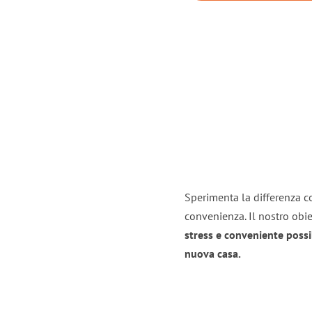
Sperimenta la differenza con
convenienza. Il nostro obie
stress e conveniente possi
nuova casa.