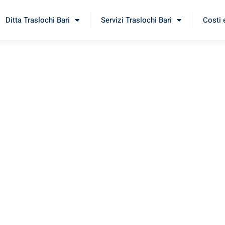
Ditta Traslochi Bari
Servizi Traslochi Bari
Costi 
Bari