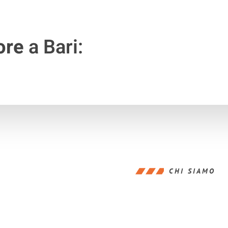
ore
a Bari:
CHI SIAMO