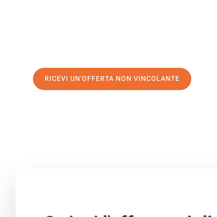
prima classe
e assicurati i
migliori prezzi in Bari
.
Richiedo ora la tua offerta personalizzata e fai il prim
trasloco senza stress a Lahti
RICEVI UN'OFFERTA NON VINCOLANTE
100% non vincolante – Risposta garantita entro 15 minuti.