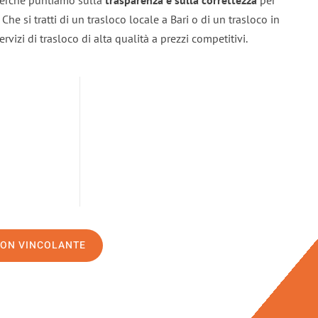
 perché puntiamo sulla
trasparenza e sulla correttezza
per
 Che si tratti di un trasloco locale a Bari o di un trasloco in
vizi di trasloco di alta qualità a prezzi competitivi.
NON VINCOLANTE