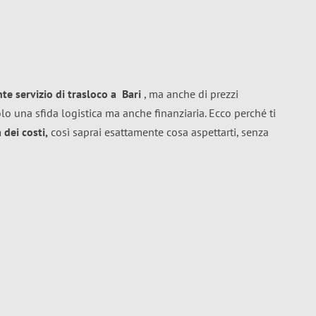
nte
servizio di trasloco
a
Bari
, ma anche di prezzi
lo una sfida logistica ma anche finanziaria. Ecco perché ti
dei costi,
così saprai esattamente cosa aspettarti, senza