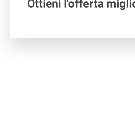
Ottieni
l'offerta migli