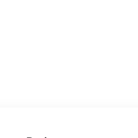
o passo verso un