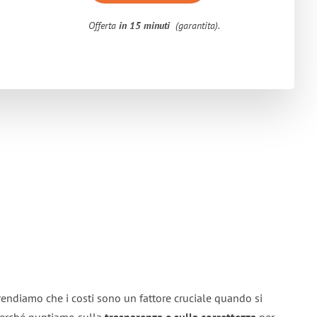
Offerta
in 15 minuti
(garantita).
rendiamo che i costi sono un fattore cruciale quando si