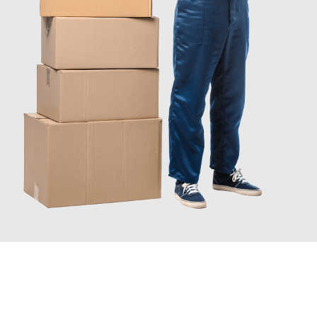
INFORMATI ORA