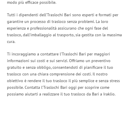
modo più efficace possibile.
Tutti i dipendenti dell’Traslochi Bari sono esperti e formati per
garantire un processo di trasloco senza problemi. La loro
esperienza e professionalità assicurano che ogni fase del
trasloco, dall’imballaggio al trasporto, sia gestita con la massima
cura.
Ti incoraggiamo a contattare l’Traslochi Bari per maggiori
informazioni sui costi e sui servizi. Offriamo un preventivo
gratuito e senza obbligo, consentendoti di pianificare il tuo
trasloco con una chiara comprensione dei costi. Il nostro
obiettivo è rendere il tuo trasloco il più semplice e senza stress
possibile. Contatta l’Traslochi Bari oggi per scoprire come
possiamo aiutarti a realizzare il tuo trasloco da Bari a Iraklio.
Traslochi Bari in numeri: