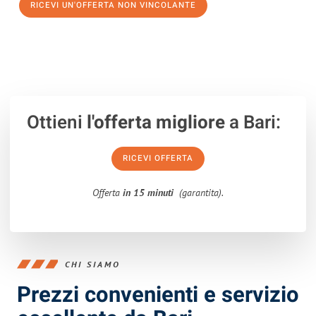
RICEVI UN'OFFERTA NON VINCOLANTE
100% non vincolante – Risposta garantita entro 15 minuti.
Ottieni
l'offerta migliore
a Bari:
RICEVI OFFERTA
Offerta
in 15 minuti
(garantita).
CHI SIAMO
Prezzi convenienti e servizio