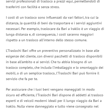
servizi professionali di trasloco a prezzi equi, permettendoti di
trasferirti con facilità e senza stress.
I costi di un trasloco sono influenzati da vari fattori, tra cui la
distanza, la quantità di beni da trasportare e i servizi aggiuntivi
necessari. Per esempio, traslocare da Bari a Iraklio è un viaggio di
lunga distanza e, di conseguenza, i costi saranno maggiori
rispetto a un trasloco all’interno dello stesso comune.
L’Traslochi Bari offre un preventivo personalizzato in base alle
esigenze del cliente, con diversi pacchetti di trasloco disponibili
in base all’ambito e ai servizi. Che tu abbia bisogno di un
trasloco completo, che includa l’imballaggio e lo smontaggio dei
mobili, o di un semplice trasloco, l’Traslochi Bari può fornire il
servizio che fa per te.
Per assicurare che i tuoi beni vengano maneggiati in modo
sicuro ed efficiente, l’Traslochi Bari dispone di addetti al trasloco
esperti e di veicoli moderni ideali per il lungo viaggio da Bari a
Iraklio. Nulla viene danneggiato e tutto viene consegnato nel