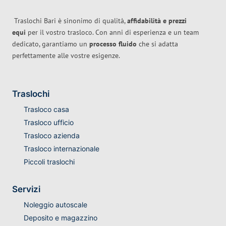
Traslochi Bari è sinonimo di qualità,
affidabilità e prezzi
equi
per il vostro trasloco. Con anni di esperienza e un team
dedicato, garantiamo un
processo fluido
che si adatta
perfettamente alle vostre esigenze.
Traslochi
Trasloco casa
Trasloco ufficio
Trasloco azienda
Trasloco internazionale
Piccoli traslochi
Servizi
Noleggio autoscale
Deposito e magazzino