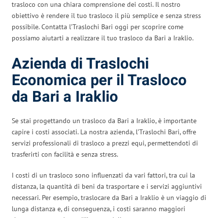
trasloco con una chiara comprensione dei costi. Il nostro
obiettivo è rendere il tuo trasloco il più semplice e senza stress
possibile. Contatta l’Traslochi Bari oggi per scoprire come
possiamo aiutarti a realizzare il tuo trasloco da Bari a Iraklio.
Azienda di Traslochi
Economica per il Trasloco
da Bari a Iraklio
Se stai progettando un trasloco da Bari a Iraklio, è importante
capire i costi associati. La nostra azienda, l’Traslochi Bari, offre
servizi professionali di trasloco a prezzi equi, permettendoti di
trasferirti con facilità e senza stress.
I costi di un trasloco sono influenzati da vari fattori, tra cui la
distanza, la quantità di beni da trasportare e i servizi aggiuntivi
necessari. Per esempio, traslocare da Bari a Iraklio è un viaggio di
lunga distanza e, di conseguenza, i costi saranno maggiori